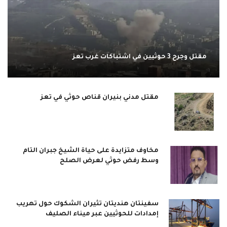
مقتل وجرح 3 حوثيين في اشتباكات غرب تعز
مقتل مدني بنيران قناص حوثي في تعز
مخاوف متزايدة على حياة الشيخ جبران التام
وسط رفض حوثي لعرض الصلح
سفينتان هنديتان تثيران الشكوك حول تهريب
إمدادات للحوثيين عبر ميناء الصليف