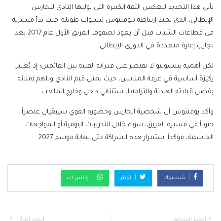
يأتي هذا التجديد ليعكس الثقة الكبيرة التي يوليها النادي للحارس
الإيطالي، الذي يمتد ارتباطه بيوفنتوس لسنوات طويلة؛ حيث بدأ مسيرته
في قطاعات الشباب قبل أن يعود لصفوف الفريق الأول عام 2017 بعد
تجارب إعارة متعددة في الدوري الإيطالي.
لكن أهمية بينسوليو لا تقتصر على قدراته الفنية بين القائمين؛ إذ يُعتبر
ركيزة أساسية في غرفة الملابس، حيث يمثل قيم النادي ويلهم زملائه
بفضل قيادته الهادئة والتزامه الاستثنائي داخل وخارج الملعب.
وأكد يوفنتوس أن شخصية الحارس وحضوره القوي سيبقيان عنصراً
حيوياً في مسيرة الفريق، سواء خلال التدريبات اليومية أو المواجهات
الحاسمة، مؤكداً استمرار هذه الشراكة حتى نهاية موسم 2027.
فيسبوك
تويتر
واتس اب
الخبر السابق
الخبر التالي