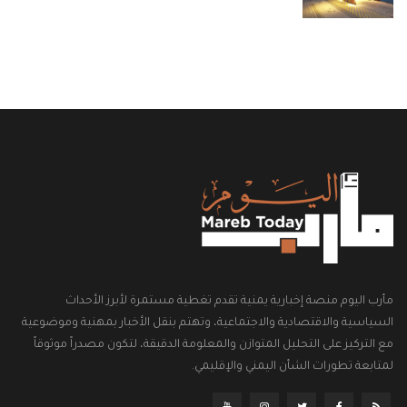
مأرب اليوم منصة إخبارية يمنية تقدم تغطية مستمرة لأبرز الأحداث
السياسية والاقتصادية والاجتماعية، وتهتم بنقل الأخبار بمهنية وموضوعية
مع التركيز على التحليل المتوازن والمعلومة الدقيقة، لتكون مصدراً موثوقاً
لمتابعة تطورات الشأن اليمني والإقليمي.