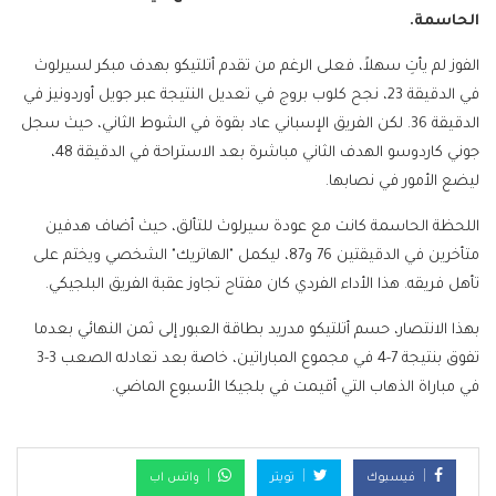
الحاسمة.
الفوز لم يأتِ سهلاً، فعلى الرغم من تقدم أتلتيكو بهدف مبكر لسيرلوث
في الدقيقة 23، نجح كلوب بروج في تعديل النتيجة عبر جويل أوردونيز في
الدقيقة 36. لكن الفريق الإسباني عاد بقوة في الشوط الثاني، حيث سجل
جوني كاردوسو الهدف الثاني مباشرة بعد الاستراحة في الدقيقة 48،
ليضع الأمور في نصابها.
اللحظة الحاسمة كانت مع عودة سيرلوث للتألق، حيث أضاف هدفين
متأخرين في الدقيقتين 76 و87، ليكمل "الهاتريك" الشخصي ويختم على
تأهل فريقه. هذا الأداء الفردي كان مفتاح تجاوز عقبة الفريق البلجيكي.
بهذا الانتصار، حسم أتلتيكو مدريد بطاقة العبور إلى ثمن النهائي بعدما
تفوق بنتيجة 7-4 في مجموع المباراتين، خاصة بعد تعادله الصعب 3-3
في مباراة الذهاب التي أقيمت في بلجيكا الأسبوع الماضي.
فيسبوك
تويتر
واتس اب