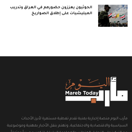
الحوثيون يعززون حضورهم في العراق وتدريب
الميليشيات على إطلاق الصواريخ
مأرب اليوم منصة إخبارية يمنية تقدم تغطية مستمرة لأبرز الأحداث
السياسية والاقتصادية والاجتماعية، وتهتم بنقل الأخبار بمهنية وموضوعية