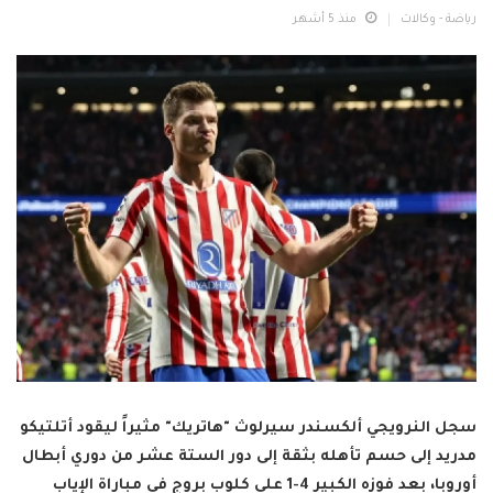
رياضة - وكالات
منذ 5 أشهر
سجل النرويجي ألكسندر سيرلوث "هاتريك" مثيراً ليقود أتلتيكو
مدريد إلى حسم تأهله بثقة إلى دور الستة عشر من دوري أبطال
أوروبا، بعد فوزه الكبير 4-1 على كلوب بروج في مباراة الإياب