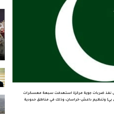
الجيش نفذ ضربات جوية مركزة استهدفت سبعة معسكرات
تي بي) وتنظيم داعش-خراسان، وذلك في مناطق حدودية