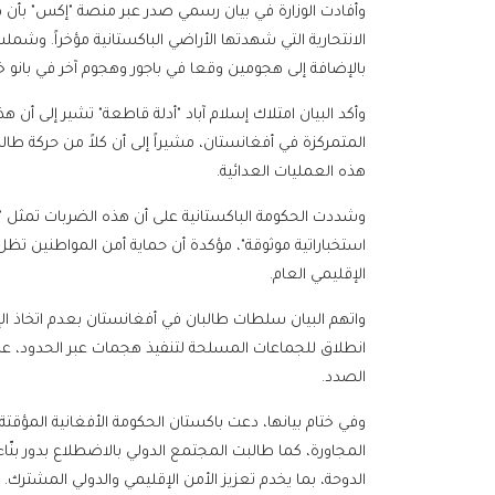
وأفادت الوزارة في بيان رسمي صدر عبر منصة "إكس" بأن ه
الانتحارية التي شهدتها الأراضي الباكستانية مؤخراً. وشمل
بالإضافة إلى هجومين وقعا في باجور وهجوم آخر في بانو 
وأكد البيان امتلاك إسلام آباد "أدلة قاطعة" تشير إلى أن 
المتمركزة في أفغانستان، مشيراً إلى أن كلاً من حركة
هذه العمليات العدائية.
وشددت الحكومة الباكستانية على أن هذه الضربات تمثل "رداً
استخباراتية موثوقة"، مؤكدة أن حماية أمن المواطنين تظل 
الإقليمي العام.
واتهم البيان سلطات طالبان في أفغانستان بعدم اتخاذ الإج
انطلاق للجماعات المسلحة لتنفيذ هجمات عبر الحدود، على
الصدد.
وفي ختام بيانها، دعت باكستان الحكومة الأفغانية المؤقتة إ
المجاورة، كما طالبت المجتمع الدولي بالاضطلاع بدور بنّ
الدوحة، بما يخدم تعزيز الأمن الإقليمي والدولي المشترك.