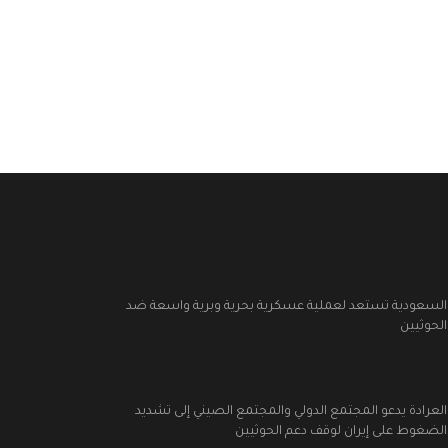
السعودية تستعد لعملية عسكرية بحرية وبرية واسعة ضد
الحوثيين
العرادة يدعو المجتمع الدولي والمجتمع الصيني إلى تشديد
الضغوط على إيران لوقف دعم الحوثيين