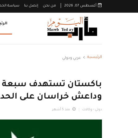
أغسطس 07, 2026
من نحن
إتصل بنا
سياسة الخ
الرئ
الرئيسية
عربي ودولي
باكستان تستهدف سبعة م
وداعش خراسان على الحدود
دولي - وكالات
منذ 5 أشهر