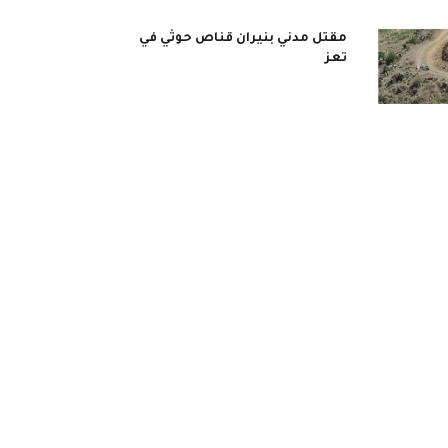
مقتل مدني بنيران قناص حوثي في
تعز