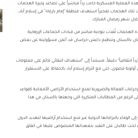
ذه العملية العسكرية جاءت رداً مباشراً على تصاعد وتيرة الهجمات
ت تلك الهجمات تفجيراً استهدف منطقة "إمام بارغاه" في إسلام آباد،
خلال شهر رمضان المبارك.
هذه الهجمات نُفذت بتوجيه مباشر من قيادات الجماعات الإرهابية
 طالبان باكستان وتنظيم داعش-خراسان قد أعلن مسؤوليته عن بعض
 انتقامياً" دقيقاً، مستنداً إلى "استهداف انتقائي قائم على معلومات
أولوية قصوى، حتى مع التزام إسلام آباد بالحفاظ على الاستقرار
راءات الفعالة والضرورية لمنع استخدام الأراضي الأفغانية كقواعد
 الرغم من المطالبات المتكررة التي وجهتها باكستان في هذا
لى الوفاء بالتزاماتها الدولية عبر منع استخدام أراضيها لتهديد الدول
اء لحث طالبان على التقيد بتعهداتها المنصوص عليها في اتفاق