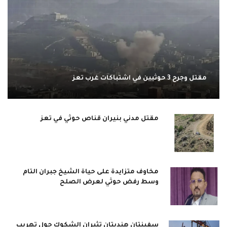
مقتل وجرح 3 حوثيين في اشتباكات غرب تعز
مقتل مدني بنيران قناص حوثي في تعز
مخاوف متزايدة على حياة الشيخ جبران التام
وسط رفض حوثي لعرض الصلح
سفينتان هنديتان تثيران الشكوك حول تهريب