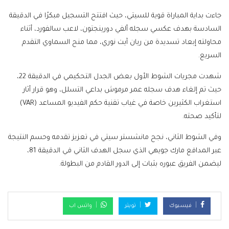
جاءت بداية المباراة قوية للسيتي، حيث افتتح التسجيل مبكرًا في الدقيقة
السادسة بهدف عكسي سجله ألفي دورينجتون، لاعب سالفورد، أثناء
محاولته إبعاد تسديدة من ريان آيت نوري، مما منح السماوي التقدم
السريع.
شهدت مجريات الشوط الأول بعض الجدل التحكيمي في الدقيقة 22،
حيث تم إلغاء هدف سجله عمر مرموش بداعي التسلل، وهو قرار أثار
استغراب الكثيرين خاصة في غياب تقنية حكم الفيديو المساعد (VAR)
لتأكيد صحته.
وفي الشوط الثاني، نجح مانشستر سيتي في تعزيز تقدمه وحسم النتيجة
عبر المدافع مارك جويهي الذي سجل الهدف الثاني في الدقيقة 81،
ليضمن الفريق عبوره بثبات إلى الدور القادم من البطولة.
فيسبوك
تويتر
واتس اب