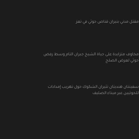
مقتل مدني بنيران قناص حوثي في تعز
مخاوف متزايدة على حياة الشيخ جبران التام وسط رفض
حوثي لعرض الصلح
سفينتان هنديتان تثيران الشكوك حول تهريب إمدادات
للحوثيين عبر ميناء الصليف