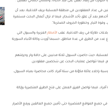
ة الكوارث من إنقاذ طفل على قيد الحياة، وانتشال جثماني طفلين".
نين في عداد المفقودين في منطقة العسلية بريف اللاذقية، بعد أن
حدهم بعد أن علق بأحد الأشجار، فيما لا تزال أعمال البحث مستمرة
، وقوة التيار، وخطورة الجروف الصخرية".
اغات طارئة في ريف اللاذقية، عقب
الأمطار
الغزيرة والسيول التي
 عدد من الطرق في عدة مناطق، حسبما أوردت وكالة الأنباء السورية
العسلية، حيث حاصرت السيول ثلاثة مدنيين على حافة وادٍ وجرفتهم
حدهم، فيما تتواصل عمليات البحث عن شخصين مفقودين.
ية بإخلاء عائلة مكوّنة من ستة أفراد كانت محاصرة بمياه السيول،
راد، فيما تواصل الفرق العمل على فتح الطرق المتضررة وإزالة
 في جميع المواقع المتضررة حتى تأمين جميع العالقين ورفع الأضرار