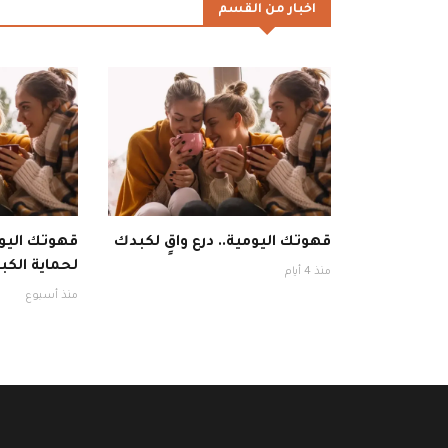
اخبار من القسم
قهوتك اليومية.. درع واقٍ لكبدك
قهوتك اليوم
لحماية الكبد
منذ 4 أيام
منذ أسبوع