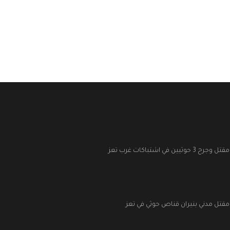
مقتل وجرح 3 حوثيين في اشتباكات غرب تعز
مقتل مدني بنيران قناص حوثي في تعز