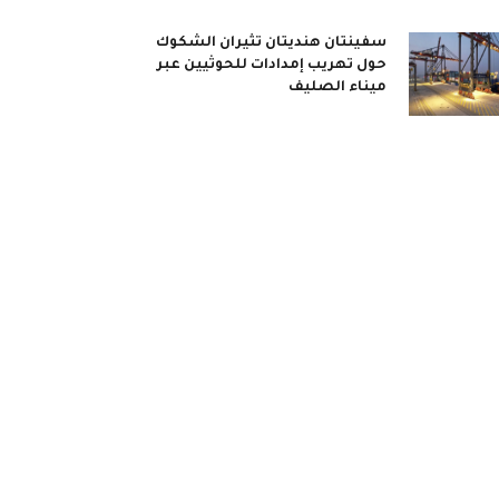
سفينتان هنديتان تثيران الشكوك
حول تهريب إمدادات للحوثيين عبر
ميناء الصليف