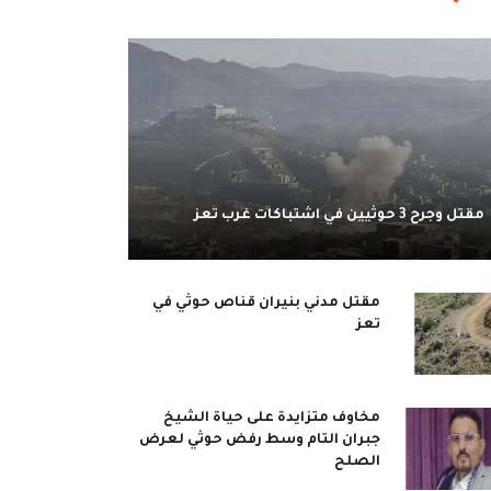
مقتل وجرح 3 حوثيين في اشتباكات غرب تعز
مقتل مدني بنيران قناص حوثي في
تعز
مخاوف متزايدة على حياة الشيخ
جبران التام وسط رفض حوثي لعرض
الصلح