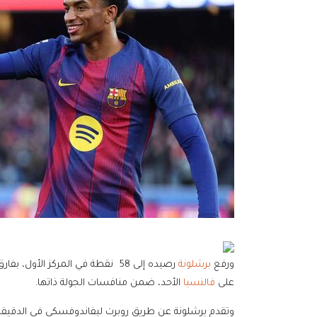
ورفع
برشلونة
رصيده إلى 58
نقطة في المركز الأول، بفار
على
فالنسيا
الأحد، ضمن منافسات الجولة ذاتها
.
وتقدم برشلونة عن طريق روبرت ليفاندوفسكي في الدقيقة 29، ثم أضاف زميله لامين يامال الهدف الثاني في الدقيقة 1