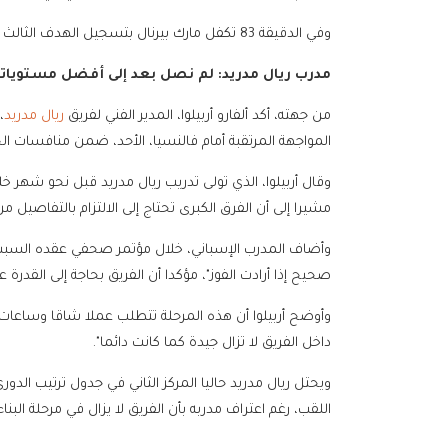
وفي الدقيقة 83 تكفل مارك بيرنال بتسجيل الهدف الثالث لفريق برشلونة.
مدرب ريال مدريد: لم نصل بعد إلى أفضل مستوياتن
من جهته، أكد ألفارو أربيلوا، المدير الفني لفريق
ريال مدريد
،
المواجهة المرتقبة أمام فالنسيا، الأحد، ضمن منافسات الجولة الـ23 من الدوري الإسباني لك
وقال أربيلوا، الذي تولى تدريب ريال مدريد قبل نحو شهر خ
مشيرا إلى أن الفرق الكبرى تحتاج إلى الالتزام بالتفاصيل
وأضاف المدرب الإسباني، خلال مؤتمر صحفي عقده السبت: 
صحيح إذا أرادت الفوز"، مؤكدا أن الفريق بحاجة إلى القدرة
وأوضح أربيلوا أن هذه المرحلة تتطلب عملا شاقا وساعات ط
داخل الفريق لا تزال جيدة كما كانت دائما".
ويحتل ريال مدريد حاليا المركز الثاني في جدول ترتيب ا
اللقب، رغم اعتراف مدربه بأن الفريق لا يزال في مرحلة البنا