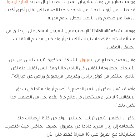
وزعمت تقارير في وقت سابق أن المدرب الجديد لريال مدريد
ألفارو أربيلوا
قد طلب من أرنولد البحث عن ناد جديد هذا الصيف لكن تقارير أخرى أكدت
أن هذا غير صحيح وأن اللاعب يحظى بدعم مدربه.
ووفقا لشبكة "TEAMtalk" الإنجليزية فإن ليفربول لا يفكر على الإطلاق في
مسألة استعادة خدمات ترينت ألكسندر أرنولد خلال موسم الانتقالات
الصيفي المقبل.
وقال مصدر مطلع في
ليفربول
للشبكة المذكورة: "ترينت ليس من بين
الأسماء المطروحة للنقاش في النادي حاليا وهذا ليس تقليلا منه لكن
النادي استثمر في كونور برادلي وغيريمي فريمبونغ وراض عن خياراته"".
وأضاف: "هل يمكن أن يتغير الوضع إذا أصبح أرنولد متاحا في سوق
الانتقالات؟ لا شيء مستحيل في عالم كرة القدم لكن من الصعب جدا
تخيل ذلك".
يذكر أن الظهير الأيمن ترينت ألكسندر أرنولد من كثرة الإصابات منذ
انضمامه إلى ريال مدريد قادما من ليفربول الصيف الماضي حيث اقتصرت
مشاركاته مع الفريق على 16 مباراة فقط حتى الآن.