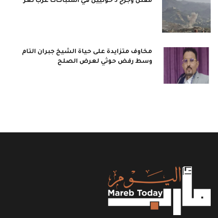
مقتل وجرح 3 حوثيين في اشتباكات غرب تعز
مخاوف متزايدة على حياة الشيخ جبران التام
وسط رفض حوثي لعرض الصلح