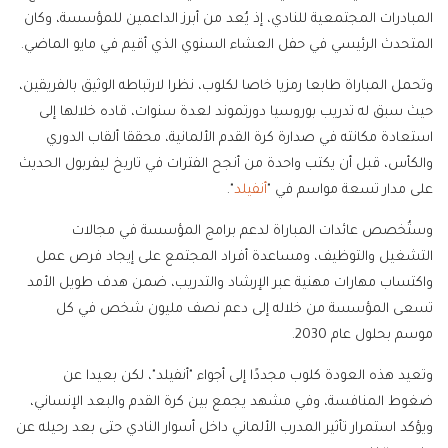
المبادرات المجتمعية للنادي، إذ يُعد من أبرز الداعمين للمؤسسة، وكان
المتحدث الرئيسي في حفل العشاء السنوي الذي أقيم في مايو الماضي.
وتحمل المباراة طابعا رمزيا خاصا لكلوب، نظرا لارتباطه الوثيق بالفريقين،
حيث سبق له تدريب بوروسيا دورتموند لعدة سنوات، قاده خلالها إلى
استعادة مكانته في صدارة كرة القدم الألمانية، محققا ألقاب الدوري
والكأس، قبل أن يكتب واحدة من أنجح الفترات في تاريخ ليفربول الحديث
على مدار تسعة مواسم في "
أنفيلد
".
وستُخصص عائدات المباراة لدعم برامج المؤسسة في مجالات
التشغيل والتوظيف، ومساعدة أفراد المجتمع على إيجاد فرص عمل
واكتساب مهارات مهنية عبر الإرشاد والتدريب، ضمن هدف طويل الأمد
تسعى المؤسسة من خلاله إلى دعم نصف مليون شخص في كل
موسم بحلول عام 2030.
وتعيد هذه العودة كلوب مجددًا إلى أجواء "أنفيلد"، لكن بعيدا عن
ضغوط المنافسة، وفي مشهد يجمع بين كرة القدم والبعد الإنساني،
ويؤكد استمرار تأثير المدرب الألماني داخل أسوار النادي حتى بعد رحيله عن