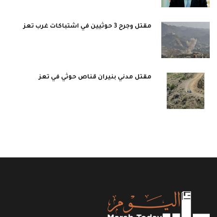
مقتل وجرح 3 حوثيين في اشتباكات غرب تعز
مقتل مدني بنيران قناص حوثي في تعز