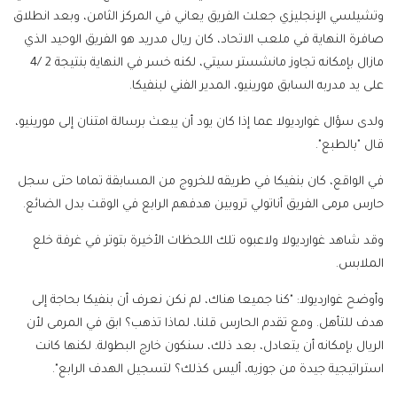
وتشيلسي الإنجليزي جعلت الفريق يعاني في المركز الثامن، وبعد انطلاق
صافرة النهاية في ملعب الاتحاد، كان ريال مدريد هو الفريق الوحيد الذي
مازال بإمكانه تجاوز مانشستر سيتي، لكنه خسر في النهاية بنتيجة 2 /4
على يد مدربه السابق مورينيو، المدير الفني لبنفيكا.
ولدى سؤال غوارديولا عما إذا كان يود أن يبعث برسالة امتنان إلى مورينيو،
قال "بالطبع".
في الواقع، كان بنفيكا في طريقه للخروج من المسابقة تماما حتى سجل
حارس مرمى الفريق أناتولي تروبين هدفهم الرابع في الوقت بدل الضائع.
وقد شاهد غوارديولا ولاعبوه تلك اللحظات الأخيرة بتوتر في غرفة خلع
الملابس.
وأوضح غوارديولا: "كنا جميعا هناك، لم نكن نعرف أن بنفيكا بحاجة إلى
هدف للتأهل. ومع تقدم الحارس قلنا، لماذا تذهب؟ ابق في المرمى لأن
الريال بإمكانه أن يتعادل، بعد ذلك، سنكون خارج البطولة. لكنها كانت
استراتيجية جيدة من جوزيه، أليس كذلك؟ لتسجيل الهدف الرابع".