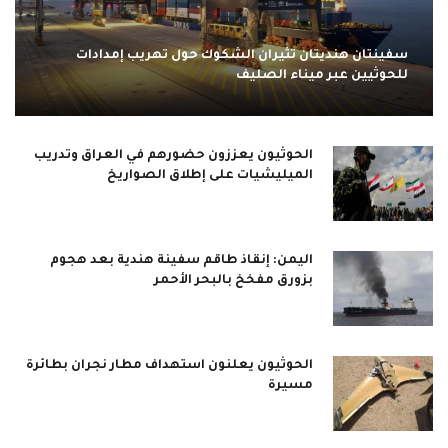
سفينتان هنديتان تثيران الشكوك حول تهريب إمدادات
للحوثيين عبر ميناء الصليف
الحوثيون يعززون حضورهم في العراق وتدريب
الميليشيات على إطلاق الصواريخ
اليمن: إنقاذ طاقم سفينة هندية بعد هجوم
بزورق مفخخ بالبحر الأحمر
الحوثيون يعلنون استهداف مطار نجران بطائرة
مسيرة