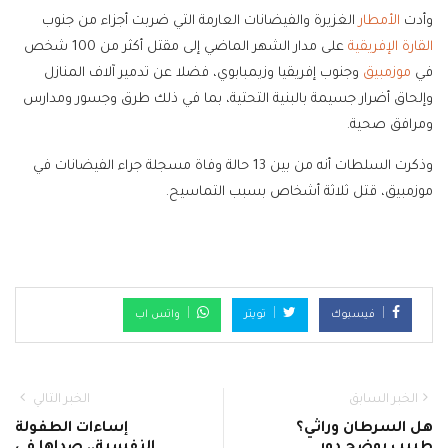
وأدت
الأمطار
الغزيرة والفيضانات العارمة التي ضربت أجزاء من جنوب
القارة الإفريقية
على مدار الشهر الماضي إلى مقتل أكثر من 100 شخص
في
موزمبيق
وجنوب إفريقيا وزيمبابوي، فضلا عن تدمير آلاف المنازل
وإلحاق أضرار جسيمة بالبنية التحتية، بما في ذلك طرق وجسور ومدارس
ومرافق صحية.
وذكرت السلطات أنه من بين 13 حالة وفاة مسجلة جراء الفيضانات في
موزمبيق، قتل ثلاثة أشخاص بسبب التماسيح.
فيسبوك
تويتر
واتس اب
الخبر السابق
الخبر التالي
هل السرطان وراثي؟
إساءات الطفولة