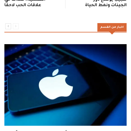
طبيب يوضح دور
النفسية.. صداها في
الجينات ونمط الحياة
علاقات الحب لاحقًا
اخبار من القسم