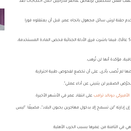
ادات عقب مقتل شخصين برصاص عناصر فدراليين خلال احتجاجات ضد
م حقنة لرش سائل مجهول باتجاه عمر، قبل أن يعتقلوه فورا
وتم التعرف على المشتبه به على أنه أنتوني كازميرتشاك (55 عامًا)، فيما باشرت فرق الأدلة الجنائية فحص المادة المستخدمة،
نها لم تُصب بأذى، على أن تخضع لفحوص طبية احترازية.
المحرّض الصغير لن يثنيني عن أداء عملي".
الأميركي
دونالد ترامب
على انتقاد عمر في الأشهر الأخيرة.
إن إدارته "لن تسمح إلا بدخول مهاجرين يحبون البلاد"، مضيفًا: "ليس
هي في الثامنة من عمرها بسبب الحرب الأهلية.