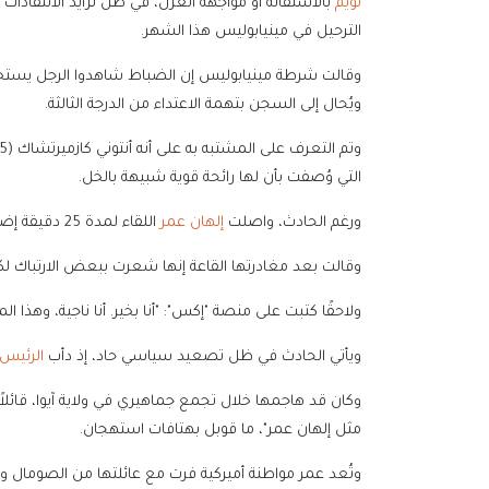
نويم
بالاستقالة أو مواجهة العزل، في ظل تزايد الانتق
الترحيل في مينيابوليس هذا الشهر.
وقالت شرطة مينيابوليس إن الضباط شاهدوا الرجل يستخد
ويُحال إلى السجن بتهمة الاعتداء من الدرجة الثالثة.
التي وُصفت بأن لها رائحة قوية شبيهة بالخل.
ورغم الحادث، واصلت
إلهان عمر
اللقاء لمدة 25 دقيقة إضافية، مؤكدة أنها لن تُرهب.
وقالت بعد مغادرتها القاعة إنها شعرت ببعض الارتباك لك
ولاحقًا كتبت على منصة "إكس": "أنا بخير. أنا ناجية، وهذا 
ويأتي الحادث في ظل تصعيد سياسي حاد، إذ دأب
الرئيس 
وكان قد هاجمها خلال تجمع جماهيري في ولاية آيوا، قائلاً 
مثل إلهان عمر"، ما قوبل بهتافات استهجان.
وتُعد عمر مواطنة أميركية فرت مع عائلتها من الصومال و