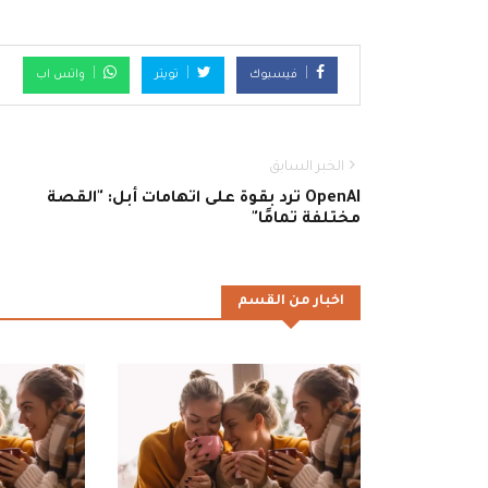
فيسبوك
تويتر
واتس اب
الخبر السابق
OpenAI ترد بقوة على اتهامات أبل: "القصة
مختلفة تمامًا"
اخبار من القسم