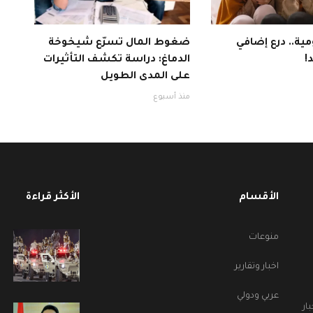
ية.. درع إضافي
ضغوط المال تسرّع شيخوخة
!
الدماغ: دراسة تكشف التأثيرات
على المدى الطويل
منذ أسبوع
الأقسام
الأكثر قراءة
منوعات
اخبار وتقارير
عربي ودولي
ار