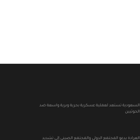
السعودية تستعد لعملية عسكرية بحرية وبرية واسعة ضد
الحوثيين
العرادة يدعو المجتمع الدولي والمجتمع الصيني إلى تشديد