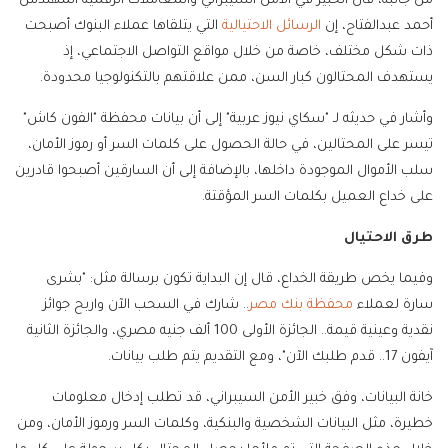
من جانبه، قال الخبير في الأمن السيبراني والمعاملات الرقمية المهندس
أحمد عبدالفتاح، إن
الرسائل الاحتيالية
التي يتلقاها عملاء البنوك أصبحت
ذات شكل مختلف، خاصة من خلال مواقع التواصل الاجتماعي، إذ
يستهدف المحتالون كبار السن، ممن علاقتهم بالتكنولوجيا محدودة.
وأشار في حديثه لـ "سكاي نيوز عربية" إلى أن بيانات محفظة "الفون كاش"
تيسر على المحتالين، في حالة الحصول على كلمات السر أو رموز الأمان،
سلب الأموال الموجودة داخلها، بالإضافة إلى أن السارقين أصبحوا قادرين
على خداع العميل بكلمات السر المؤقتة.
طرق الاحتيال
وفيما يخص طريقة الخداع، قال إن البداية تكون برسالة مثل: "بشرى
سارة لعملاء
محفظة بنك مصر
.. شارك في السحب الآن واربح جوائز
نقدية وعينية قيمة.. الجائزة الأولى 100 ألف جنيه مصري، والجائزة الثانية
آيفون 17.. قدم طلبك الآن"، ومع التقديم يتم طلب بيانات.
خانة البيانات، وفق خبير الأمن السيبراني، قد تطلب إدخال معلومات
خطيرة، مثل البيانات الشخصية والبنكية، وكلمات السر ورموز الأمان، ومن