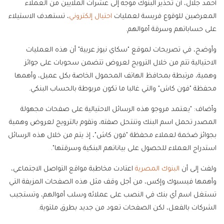
أحمد جلال، أن تحذير البنوك موجه إلى عشرات الملايين من العملاء
المعرضين للوقوع فريسة لعمليات
احتيال إلكتروني
، تستهدف الاستيلاء
على حساباتهم وسرقة أموالهم.
وأوضح، في تصريحات لموقع "سكاي نيوز عربية" أن هذه العمليات
الاحتيالية تتم من خلال الترويج لعروض تتضمن سحوبات على جوائز
وهمية، مرتبطة بمحافظ الهاتف المحمول الخاصة بكل عميل، وأهمها
محفظة "فون كاش" والتي غالبا ما تكون مربوطة بالحساب البنكي.
وأضاف: "يعتمد مروجو هذه الرسائل الاحتيالية على صفحات مجهولة
المصدر تحمل اسم البنك وتنتحل صفته، وتقوم بالترويج لعروض وهمية
بجوائز ضخمة لعملاء محفظة "فون كاش"، إذ يتم من خلال هذه الرسائل
استدراج العملاء للحصول على بياناتهم البنكية وسرقتها".
ولفت إلى أن
البنوك المصرية
اعتادت مخاطبة مواقع التواصل الاجتماعي،
وأهمها فيسبوك وإكس، من أجل وقف مثل هذه الصفحات المزيفة التي
تستغل اسم أي بنك في النصب على عملائه وسلب أموالهم، وتستجيب
الشركات بالفعل، لكن الصفحات تعود من جديد بطرق ملتوية.