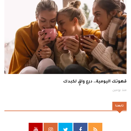
قهوتك اليومية.. درع واقٍ لكبدك
منذ يومين
تابعنا