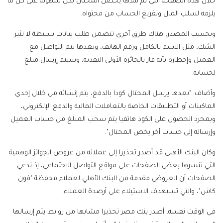
خلال هذه الصفحة التي تم ملأها يحصل المحتال بكل سهولة على كل ما
يلزمه لسلب المال وتفريغ الحساب من محتواه.
وبحسب المصدر، هناك طرق أخرى تتضمن طلب بيانات بسيطة لا تثير
الشك، مثل الاسم بالكامل ورقم الهاتف، وبعدها يتم التواصل مع
العميل وإخطاره بأنه فاز بالجائزة الأولى النقدية، وسيتم إرسال مبلغ
لحسابه.
وأضاف: "بعدها يرسل المحتال كودا بالدفع، يتم إنشائه من خلال إحدى
الماكينات أو التطبيقات الخاصة بالتعاملات المالية والدفع الإلكتروني،
وبمجرد الحصول على الكود هاتفيا يتم سحب المبلغ من حساب العميل
وإرساله إلى حساب أخر يخص المحتال".
وكان البنك الأهلي قد أصدر تحذيرا إلى عملائه من عروض الجوائز الوهمية
التي تنشرها بعض الصفحات على مواقع التواصل الاجتماعي، إذ تدعي
الصفحات أن العروض مقدمة من البنك الأهلي لعملاء محفظة "فون
كاش"، والتي تستهدف الاستيلاء على أرصدة العملاء.
في الوقت نفسه، أصدر بنك مصر تحذيرا مشابها من روابط يتم إرسالها