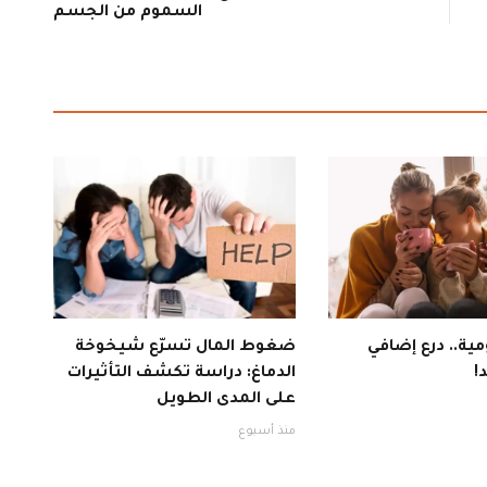
السموم من الجسم
ية.. درع إضافي
ضغوط المال تسرّع شيخوخة
!
الدماغ: دراسة تكشف التأثيرات
على المدى الطويل
منذ أسبوع