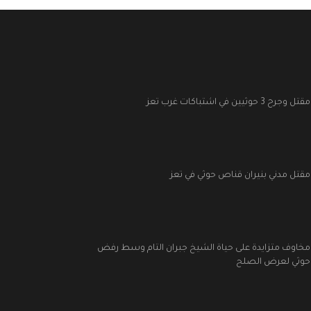
مقتل وجرح 3 حوثيين في اشتباكات غرب تعز
مقتل مدني بنيران قناص حوثي في تعز
مخاوف متزايدة على حياة الشيخ جبران التام وسط رفض
حوثي لعرض الصلح