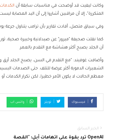
وكانت ليفيت قد أوضحت في مناسبات سابقة أن
الكدمات
المتكررة"، إلا أن مراقبين أشاروا إلى أن اليد المصابة لي
وفي سياق متصل، أفادت تقارير بأن ترامب يتناول جرعة يو
كما نقلت صحيفة "ميرور" عن صيدلانية وخبيرة صحية، ثورون
أن الجلد يصبح أكثر هشاشة مع التقدم بالعمر.
وأضافت غوفيند: "مع التقدم في السن، يصبح الجلد أرق ويف
الشعيرات الدموية أكثر عرضة للتلف. حتى الصدمات البسي
معظم الحالات لا يكون الأمر خطيرا، لكن تكرار الكدما
فيسبوك
تويتر
واتس اب
الخبر السابق
OpenAI ترد بقوة على اتهامات أبل: "القصة