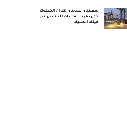
سفينتان هنديتان تثيران الشكوك
حول تهريب إمدادات للحوثيين عبر
ميناء الصليف