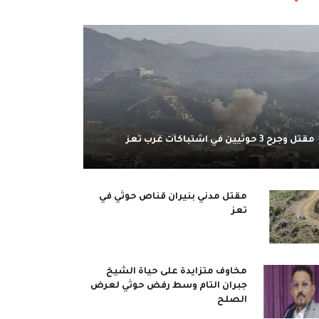
مقتل وجرح 3 حوثيين في اشتباكات غرب تعز
مقتل مدني بنيران قناص حوثي في
تعز
مخاوف متزايدة على حياة الشيخ
جبران التام وسط رفض حوثي لعرض
الصلح