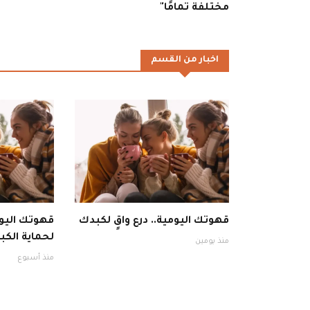
مختلفة تمامًا"
اخبار من القسم
قهوتك اليومية.. درع واقٍ لكبدك
قهوتك اليوم
لحماية الكبد
منذ يومين
منذ أسبوع