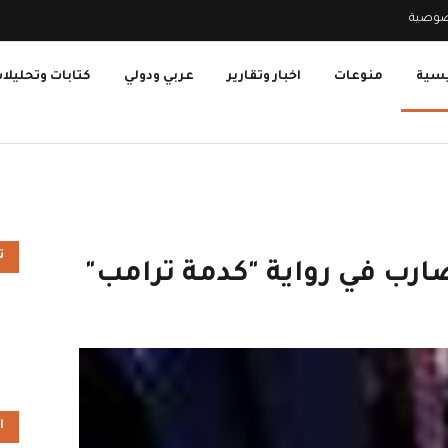
صوصية
يسية
منوعات
اخبار وتقارير
عربي ودولي
كتابات وتحليلا
ت
ارب في رواية "كدمة ترامب"
ا