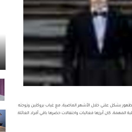
لظهور بشكل علني خلال الأشهر الماضية، مع غياب بروكلين وزوجته
ية المهمة، كان أبرزها فعاليات واحتفالات حضرها باقي أفراد العائلة.