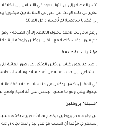
تشير المصادر إلى أن التوتر يعود في الأساس إلى الخلافات
تقارير في ذلك الوقت عن فتور في العلاقة بين فيكتوريا ب
إلى قضايا شخصية لم تُحسم داخل العائلة.
ورغم محاولات لاحقة لاحتواء الخلاف، إلا أن العلاقة – وفق
مع مرور الوقت، خاصة مع انتقال بروكلين وزوجته للإقامة ا
مؤشرات القطيعة
ورصد متابعون غياب بروكلين المتكرر عن صور العائلة التي
الاجتماعي، إلى جانب غيابه عن أعياد ميلاد ومناسبات خاصة،
في المقابل، ظهر بروكلين في مناسبات عامة برفقة عائلة 
لنيكولا بيلتز، وهو ما فسره البعض على أنه انحياز واضح لز
"قنبلة" بروكلين
من جانبه، فجر بروكلين بيكهام مفاجأة كبيرة، بكشفه س
إنستغرام، مؤكدا أن السبب هو عدوانية والدته تجاه زوجته.