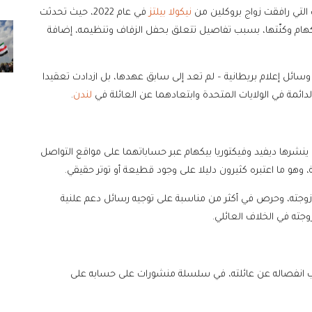
 التي رافقت زواج بروكلين من
نيكولا بيلتز
في عام 2022، حيث تحدثت
يكهام وكنّتها، بسبب تفاصيل تتعلق بحفل الزفاف وتنظيمه، إضافة
 وسائل إعلام بريطانية – لم تعد إلى سابق عهدها، بل ازدادت تعقيدا
لدائمة في الولايات المتحدة وابتعادهما عن العائلة في
لندن
.
 ينشرها ديفيد وفيكتوريا بيكهام عبر حساباتهما على مواقع التواصل
 وهو ما اعتبره كثيرون دليلا على وجود قطيعة أو توتر حقيقي.
زوجته، وحرص في أكثر من مناسبة على توجيه رسائل دعم علنية
وجته في الخلاف العائلي.
بب انفصاله عن عائلته، في سلسلة منشورات على حسابه على