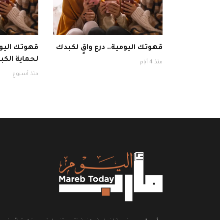
قهوتك اليومية.. درع واقٍ لكبدك
قهوتك اليوم
لحماية الكبد
منذ 4 أيام
منذ أسبوع