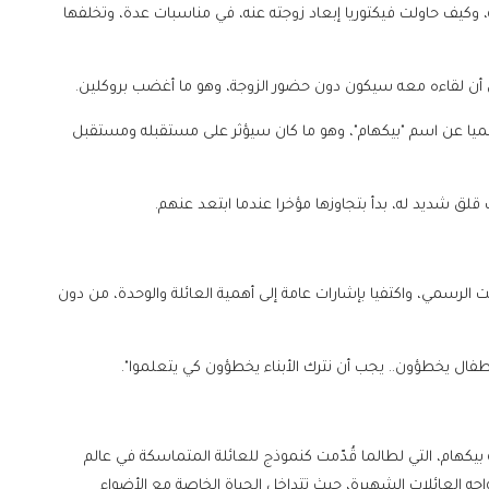
وكيف حاولت فيكتوريا إبعاد زوجته عنه، في مناسبات عدة، وتخلفها
ى أن لقاءه معه سيكون دون حضور الزوجة، وهو ما أغضب بروكلين.
 رسميا عن اسم "بيكهام"، وهو ما كان سيؤثر على مستقبله ومستقبل
لق شديد له، بدأ بتجاوزها مؤخرا عندما ابتعد عنهم.
ت الرسمي، واكتفيا بإشارات عامة إلى أهمية العائلة والوحدة، من دون
أطفال يخطؤون.. يجب أن نترك الأبناء يخطؤون كي يتعلموا".
 بيكهام، التي لطالما قُدّمت كنموذج للعائلة المتماسكة في عالم
جه العائلات الشهيرة، حيث تتداخل الحياة الخاصة مع الأضواء