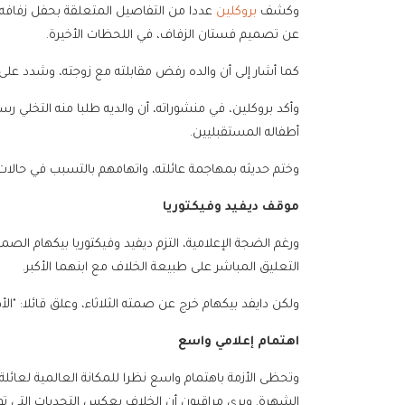
وكشف
بروكلين
عددا من التفاصيل المتعلقة بحفل زفافه، 
عن تصميم فستان الزفاف، في اللحظات الأخيرة.
كما أشار إلى أن والده رفض مقابلته مع زوجته، وشدد عل
وأكد بروكلين، في منشوراته، أن والديه طلبا منه التخلي
أطفاله المستقبليين.
وختم حديثه بمهاجمة عائلته، واتهامهم بالتسبب في حالات ق
موقف ديفيد وفيكتوريا
ورغم الضجة الإعلامية، التزم ديفيد وفيكتوريا بيكهام الصم
التعليق المباشر على طبيعة الخلاف مع ابنهما الأكبر.
ولكن دايفد بيكهام خرج عن صمته الثلاثاء، وعلق قائلا: "ال
اهتمام إعلامي واسع
وتحظى الأزمة باهتمام واسع نظرا للمكانة العالمية لعائلة
الشهرة. ويرى مراقبون أن الخلاف يعكس التحديات التي توا