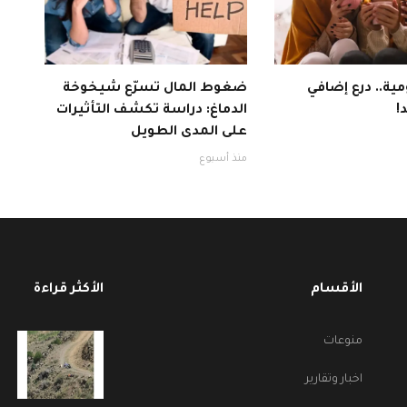
ية.. درع إضافي
ضغوط المال تسرّع شيخوخة
!
الدماغ: دراسة تكشف التأثيرات
على المدى الطويل
منذ أسبوع
الأقسام
الأكثر قراءة
منوعات
اخبار وتقارير