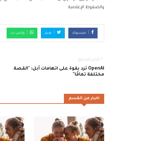
والضغوط الإعلامية.
فيسبوك
تويتر
واتس اب
الخبر السابق
OpenAI ترد بقوة على اتهامات أبل: "القصة
مختلفة تمامًا"
اخبار من القسم