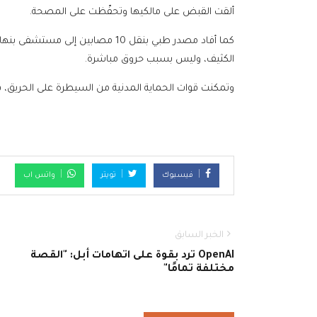
ألقت القبض على مالكيها وتحفّظت على المصحة.
كما أفاد مصدر طبي بنقل 10 مصابين إلى مستشفى بنها التعليمي، موضحا أن
الكثيف، وليس بسبب حروق مباشرة.
وتمكنت قوات الحماية المدنية من السيطرة على الحريق، في
فيسبوك
تويتر
واتس اب
الخبر السابق
OpenAI ترد بقوة على اتهامات أبل: "القصة
مختلفة تمامًا"