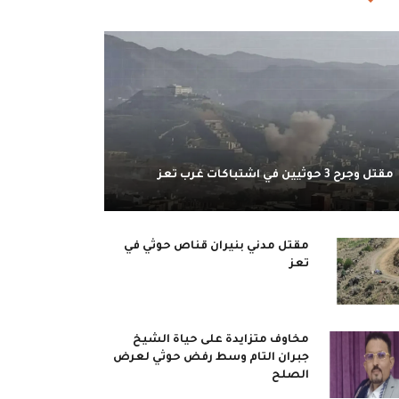
مقتل وجرح 3 حوثيين في اشتباكات غرب تعز
مقتل مدني بنيران قناص حوثي في
تعز
مخاوف متزايدة على حياة الشيخ
جبران التام وسط رفض حوثي لعرض
الصلح