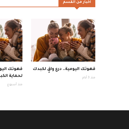
اخبار من القسم
قهوتك اليومية.. درع واقٍ لكبدك
قهوتك اليوم
لحماية الكبد
منذ 3 أيام
منذ أسبوع