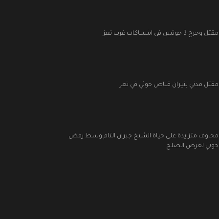
مقتل وجرح 3 حوثيين في اشتباكات غرب تعز
مقتل مدني بنيران قناص حوثي في تعز
مخاوف متزايدة على حياة الشيخ جبران التام وسط رفض
حوثي لعرض الصلح