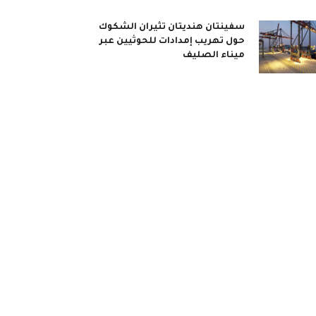
سفينتان هنديتان تثيران الشكوك
حول تهريب إمدادات للحوثيين عبر
ميناء الصليف