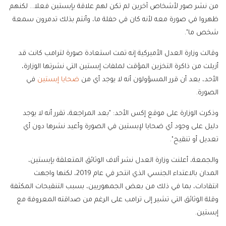
من نشر صور لأشخاص آخرين لم تكن لهم علاقة بإبستين فعلا... لكنهم
ظهروا في صورة معه لأنه كان في حفلة ما، وأنتم بذلك تدمرون سمعة
شخص ما".
وقالت وزارة العدل الأميركية إنه تمت استعادة ‌صورة لترامب كانت قد
أزيلت من ذاكرة التخزين المؤقت لملفات إبستين التي نشرتها الوزارة،
الأحد، ‌بعد أن قرر المسؤولون أنه لا يوجد أي ⁠من
ضحايا إبستين
في
الصورة.
وذكرت الوزارة على موقع إكس ‌الأحد: "بعد المراجعة، تقرر أنه لا يوجد
دليل على وجود أي ضحايا لإبستين في الصورة وأعيد نشرها دون أي
تعديل أو تنقيح".
والجمعة، أعلنت وزارة العدل نشر ‌آلاف الوثائق المتعلقة بإبستين،
المدان بالاعتداء الجنسي الذي انتحر في عام 2019، لكنها واجهت
انتقادات، بما ‌في ذلك من بعض الجمهوريين، بسبب التنقيحات المكثفة
وقلة الوثائق التي تشير إلى ترامب على الرغم من صداقته المعروفة مع
إبستين.