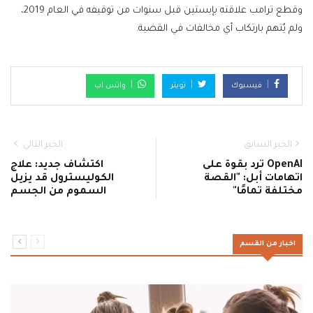
وقطع ترامب علاقته بإبستين قبل سنوات من توقيفه في العام 2019،
ولم يُتهم بارتكاب أي مخالفات في القضية.
فيسبوك
تويتر
واتس اب
الخبر السابق
الخبر التالي
OpenAI ترد بقوة على
اكتشاف جديد: علاج
اتهامات أبل: "القصة
الكوليسترول قد يزيل
مختلفة تمامًا"
السموم من الجسم
اخبار من القسم