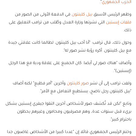
الحزب الجمهوري
".
وظهر الرئيس الأسبق
بيل كلينتون
في الدفعة الأولى من الصور من
ملفات إبستين
التي نشرتها وزارة العدل وطُلب من ترامب التعليق على
ذلك.
وحول ذلك، قال ترامب: "أنا أحب بيل كلينتون. لطالما كانت علاقتي جيدة
مع بيل كلينتون. أكره رؤية نشر صور له".
وأضاف "هناك صور لي أيضا. كان الجميع على علاقة ودية مع هذا الرجل
(إبستين)".
ولفت ترامب إلى أن نشر
صور كلينتون
وآخرين "أمر فظيع" لكنه أضاف
"بيل كلينتون رجل ناضج، يستطيع التعامل مع الأمر".
وتابع "لكن قد تُكشف صور لأشخاص آخرين التقوا جيفري إبستين بشكل
بريء قبل سنوات عدة، وهم مصرفيون ومحامون وغيرهم يحظون
باحترام كبير".
وختم الرئيس الجمهوري قائلا إن "عددا كبيرا من الأشخاص غاضبون جدا