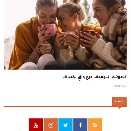
قهوتك اليومية.. درع واقٍ لكبدك
منذ يومين
تابعنا