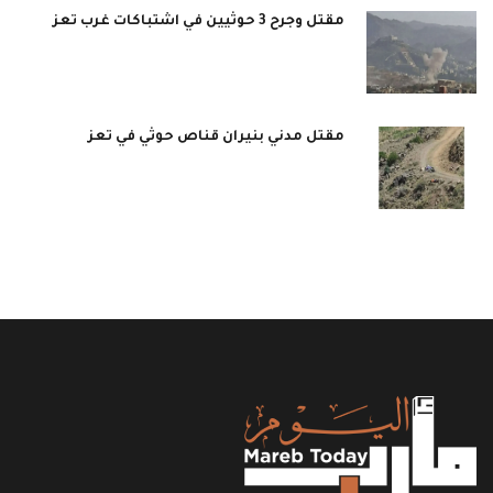
مقتل وجرح 3 حوثيين في اشتباكات غرب تعز
مقتل مدني بنيران قناص حوثي في تعز