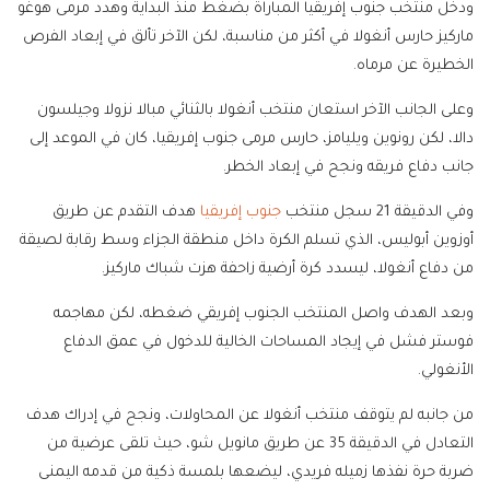
ودخل منتخب جنوب إفريقيا المباراة بضغط منذ البداية وهدد مرمى هوغو
ماركيز حارس أنغولا في أكثر من مناسبة، لكن الآخر تألق في إبعاد الفرص
الخطيرة عن مرماه.
وعلى الجانب الآخر استعان منتخب أنغولا بالثنائي مبالا نزولا وجيلسون
دالا، لكن رونوين ويليامز، حارس مرمى جنوب إفريقيا، كان في الموعد إلى
جانب دفاع فريقه ونجح في إبعاد الخطر.
وفي الدقيقة 21 سجل منتخب
جنوب إفريقيا
هدف التقدم عن طريق
أوزوين أبوليس، الذي تسلم الكرة داخل منطقة الجزاء وسط رقابة لصيقة
من دفاع أنغولا، ليسدد كرة أرضية زاحفة هزت شباك ماركيز.
وبعد الهدف واصل المنتخب الجنوب إفريقي ضغطه، لكن مهاجمه
فوستر فشل في إيجاد المساحات الخالية للدخول في عمق الدفاع
الأنغولي.
من جانبه لم يتوقف منتخب أنغولا عن المحاولات، ونجح في إدراك هدف
التعادل في الدقيقة 35 عن طريق مانويل شو، حيث تلقى عرضية من
ضربة حرة نفذها زميله فريدي، ليضعها بلمسة ذكية من قدمه اليمنى