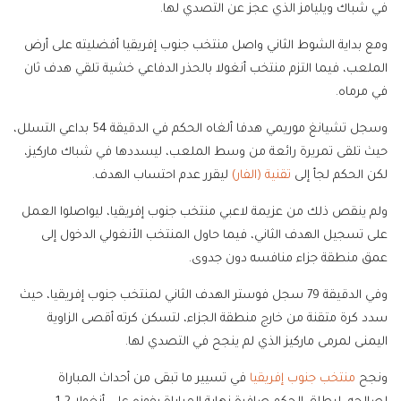
في شباك ويليامز الذي عجز عن التصدي لها.
ومع بداية الشوط الثاني واصل منتخب جنوب إفريقيا أفضليته على أرض
الملعب، فيما التزم منتخب أنغولا بالحذر الدفاعي خشية تلقي هدف ثان
في مرماه.
وسجل تشيانغ موريمي هدفا ألغاه الحكم في الدقيقة 54 بداعي التسلل،
حيث تلقى تمريرة رائعة من وسط الملعب، ليسددها في شباك ماركيز،
لكن الحكم لجأ إلى
تقنية (الفار)
ليقرر عدم احتساب الهدف.
ولم ينقص ذلك من عزيمة لاعبي منتخب جنوب إفريقيا، ليواصلوا العمل
على تسجيل الهدف الثاني، فيما حاول المنتخب الأنغولي الدخول إلى
عمق منطقة جزاء منافسه دون جدوى.
وفي الدقيقة 79 سجل فوستر الهدف الثاني لمنتخب جنوب إفريقيا، حيث
سدد كرة متقنة من خارج منطقة الجزاء، لتسكن كرته أقصى الزاوية
اليمنى لمرمى ماركيز الذي لم ينجح في التصدي لها.
ونجح
منتخب جنوب إفريقيا
في تسيير ما تبقى من أحداث المباراة