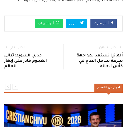
لصالحه، ليطلق الحكم صافرة نهاية المباراة بفوزه على أنغولا 2-1.
فيسبوك
تويتر
واتس اب
الخبر السابق
الخبر التالي
ألمانيا تستعد لمواجهة
مدرب السويد: ثنائي
سرعة ساحل العاج في
الهجوم قادر على إبهار
كأس العالم
العالم
اخبار من القسم