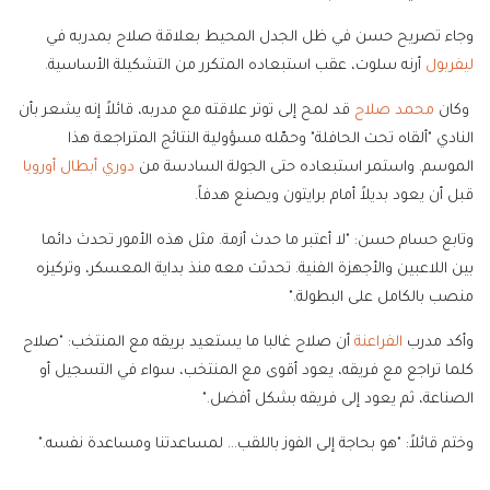
وجاء تصريح حسن في ظل الجدل المحيط بعلاقة صلاح بمدربه في
ليفربول
أرنه سلوت، عقب استبعاده المتكرر من التشكيلة الأساسية.
وكان
محمد صلاح
قد لمح إلى توتر علاقته مع مدربه، قائلاً إنه يشعر بأن
النادي "ألقاه تحت الحافلة" وحمّله مسؤولية النتائج المتراجعة هذا
الموسم. واستمر استبعاده حتى الجولة السادسة من
دوري أبطال أوروبا
قبل أن يعود بديلاً أمام برايتون ويصنع هدفاً.
وتابع حسام حسن: "لا أعتبر ما حدث أزمة. مثل هذه الأمور تحدث دائما
بين اللاعبين والأجهزة الفنية. تحدثت معه منذ بداية المعسكر، وتركيزه
منصب بالكامل على البطولة."
وأكد مدرب
الفراعنة
أن صلاح غالبا ما يستعيد بريقه مع المنتخب: "صلاح
كلما تراجع مع فريقه، يعود أقوى مع المنتخب، سواء في التسجيل أو
الصناعة، ثم يعود إلى فريقه بشكل أفضل."
وختم قائلاً: "هو بحاجة إلى الفوز باللقب… لمساعدتنا ومساعدة نفسه."