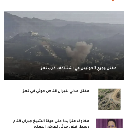
مقتل وجرح 3 حوثيين في اشتباكات غرب تعز
مقتل مدني بنيران قناص حوثي في تعز
مخاوف متزايدة على حياة الشيخ جبران التام
وسط رفض حوثي لعرض الصلح