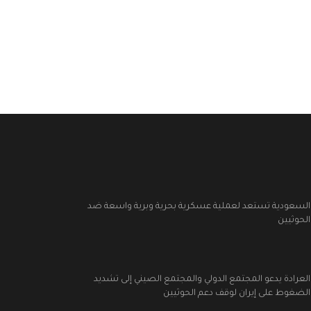
السعودية تستعد لعملية عسكرية بحرية وبرية واسعة ضد
الحوثيين
العرادة يدعو المجتمع الدولي والمجتمع الصيني إلى تشديد
الضغوط على إيران لوقف دعم الحوثيين