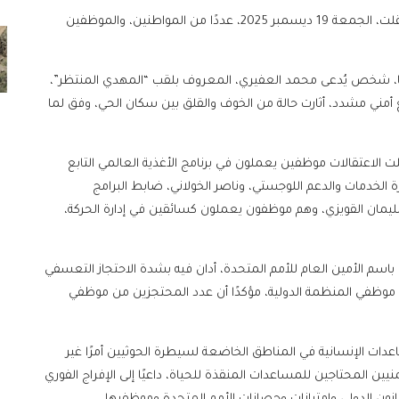
قالت مصادر يمنية محلية، إن مليشيا الحوثي الإرهابية، اعتقلت، الجمعة 19 ديسمبر 2025، عددًا من المواطنين، والموظفين
ا، شخص يُدعى محمد العفيري، المعروف بلقب “المهدي المنتظر”،
أمني مشدد، أثارت حالة من الخوف والقلق بين سكان الحي، وفق لما
الاعتقالات موظفين يعملون في برنامج الأغذية العالمي التابع
 الخدمات والدعم اللوجستي، وناصر الخولاني، ضابط البرامج
 وسليمان القويزي، وهم موظفون يعملون كسائقين في إدارة الحركة،
سم الأمين العام للأمم المتحدة، أدان فيه بشدة الاحتجاز التعسفي
موظفي المنظمة الدولية، مؤكدًا أن عدد المحتجزين من موظفي
ات الإنسانية في المناطق الخاضعة لسيطرة الحوثيين أمرًا غير
ن المحتاجين للمساعدات المنقذة للحياة، داعيًا إلى الإفراج الفوري