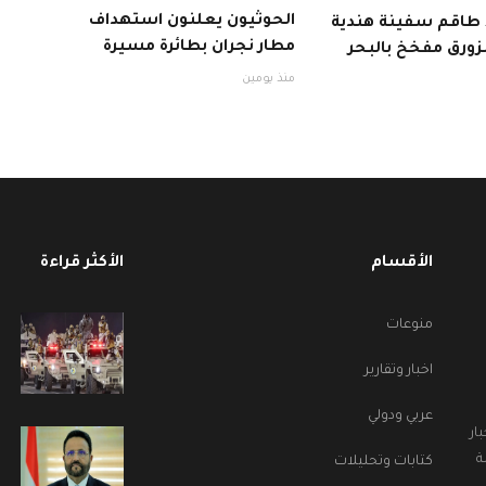
الحوثيون يعلنون استهداف
ذ طاقم سفينة هندية
مطار نجران بطائرة مسيرة
زورق مفخخ بالبحر
منذ يومين
الأقسام
الأكثر قراءة
منوعات
اخبار وتقارير
عربي ودولي
ار
ة
كتابات وتحليلات