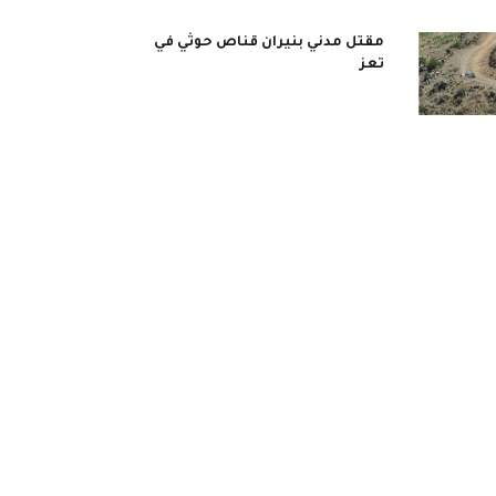
مقتل مدني بنيران قناص حوثي في
تعز