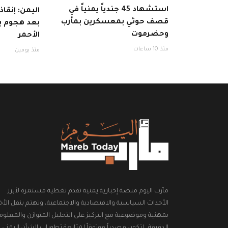
استشهاد 45 جندياً يمنياً في
اليمن: إنقا
قصف حوثي بمعسكرين بمأرب
بعد هجوم ب
وحضرموت
الأحمر
منذ 10 ساعات
منذ يومين
مأرب اليوم منصة إخبارية يمنية تقدم تغطية مستمرة لأبرز
الأحداث السياسية والاقتصادية والاجتماعية، وتهتم بنقل الأخب
بمهنية وموضوعية مع التركيز على التحليل المتوازن والمعلوم