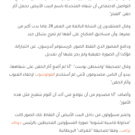
التواصل الاجتماعي أن شفاه المتحدثة باسم البيت الأبيض تحمل آثار
حقن "الفيلر".
وقال المنتقدون إن الشابة البالغة من العمر 28 عاما بدت أكبر من
عمرها، وأن مساحيق المكياج على أنفها لم تمزج بشكل جيد.
ودافع المصور الذي التقط الصور، كريستوفر أندرسون، عن اختياراته،
مؤكدا أن الصورة حقيقية ولم يجر عليها أي تعديل.
وقال لصحيفة "واشنطن بوست": "أنا لم أضع آثار الحقن على شفاهها،
يبدو أن الناس مصدومون لأنني لم أستخدم
الفوتوشوب
لإخفاء العيوب
وآثار الحقن".
وأضاف: "أنا مصدوم من أن يتوقع مني أحد أن أقوم بتنقيح مثل هذه
الأمور".
واعتبر مسؤولون من داخل البيت الأبيض أن التقاط تلك الصور كانت
"محاولة قاسية لتشويه" صورة المسؤولين المحيطين بالرئيس
دونالد
ترامب
، وفقا لصحيفة "تلغراف" البريطانية.