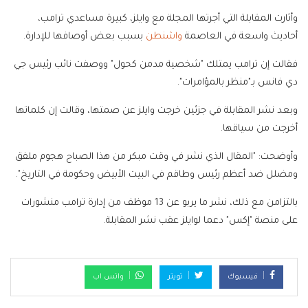
وأثارت المقابلة التي أجرتها المجلة مع وايلز، كبيرة مساعدي ترامب،
أحاديث واسعة في العاصمة
واشنطن
بسبب بعض أوصافها للإدارة.
فقالت إن ترامب يمتلك "شخصية مدمن كحول" ووصفت نائب رئيس جي
دي فانس بـ"منظر بالمؤامرات".
وبعد نشر المقابلة في جزئين خرجت وايلز عن صمتها، وقالت إن كلماتها
أخرجت من سياقها.
وأوضحت: "المقال الذي نشر في وقت مبكر من هذا الصباح هجوم ملفق
ومضلل ضد أعظم رئيس وطاقم في البيت الأبيض وحكومة في التاريخ".
بالتزامن مع ذلك، نشر ما يربو عن 13 موظف من إدارة ترامب منشورات
على منصة "إكس" دعما لوايلز عقب نشر المقابلة.
فيسبوك
تويتر
واتس اب