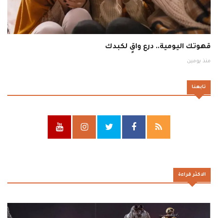
قهوتك اليومية.. درع واقٍ لكبدك
منذ يومين
تابعنا
الاكثر قراءة