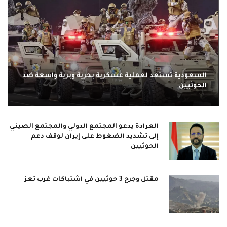
السعودية تستعد لعملية عسكرية بحرية وبرية واسعة ضد
الحوثيين
العرادة يدعو المجتمع الدولي والمجتمع الصيني
إلى تشديد الضغوط على إيران لوقف دعم
الحوثيين
مقتل وجرح 3 حوثيين في اشتباكات غرب تعز