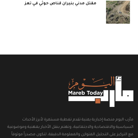
مقتل مدني بنيران قناص حوثي في تعز
مأرب اليوم منصة إخبارية يمنية تقدم تغطية مستمرة لأبرز الأحداث
السياسية والاقتصادية والاجتماعية، وتهتم بنقل الأخبار بمهنية وموضوعية
مع التركيز على التحليل المتوازن والمعلومة الدقيقة، لتكون مصدراً موثوقاً