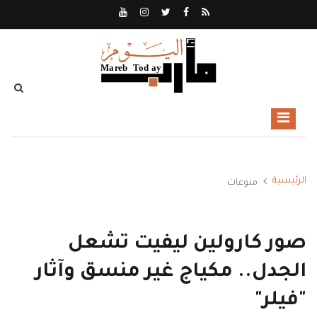
الرئيسية
منوعات
صور كارولين ليفيت تشعل
الجدل.. مكياج غير منسق وآثار
"فيلر"