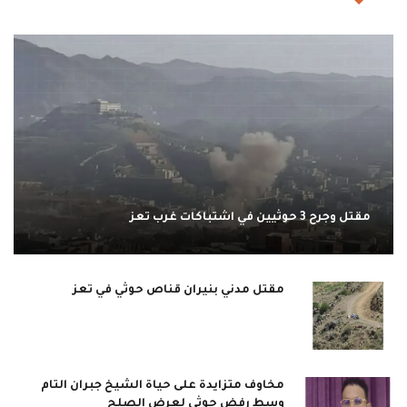
مقتل وجرح 3 حوثيين في اشتباكات غرب تعز
مقتل مدني بنيران قناص حوثي في تعز
مخاوف متزايدة على حياة الشيخ جبران التام
وسط رفض حوثي لعرض الصلح