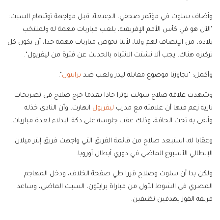
وأضاف سلوت في مؤتمر صحفي، الجمعة، قبل مواجهة توتنهام السبت:
"الآن هو في كأس الأمم الإفريقية، يلعب مباريات مهمة له ولمنتخب
بلاده، من الإنصاف لهم ولنا، لأننا نخوض مباريات مهمة جدا، أن يكون كل
تركيزه هناك، يجب ألا نشتت الانتباه بالحديث عن فترة من ليفربول".
وأكمل: "تجاوزنا موضوع مقابلة ليدز ولعب ضد
برايتون
".
وشهدت علاقة صلاح سولت توترا حادا بعدما خرج صلاح في تصريحات
نارية زعم فيها أن علاقته مع مدرب
ليفربول
انهارت، وأن النادي خذله
وألقى به تحت الحافة، وذلك عقب جلوسه على دكة البدلاء لعدة مباريات.
وعقابا له، استبعد صلاح من قائمة الفريق التي واجهت فريق إنتر ميلان
الإيطالي الأسبوع الماضي في دوري أبطال أوروبا.
ولكن بدا أن سلوت وصلاح قررا طي صفحة الخلاف، ودخل المهاجم
المصري في الشوط الأول من مباراة برايتون، السبت الماضي، وساعد
فريقه الفوز بهدفين نظيفين.