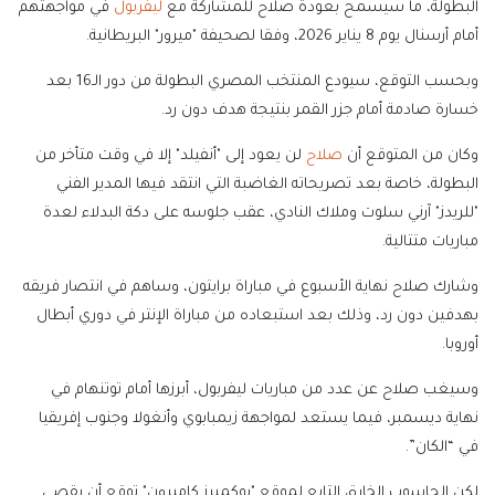
البطولة، ما سيسمح بعودة صلاح للمشاركة مع
ليفربول
في مواجهتهم
أمام أرسنال يوم 8 يناير 2026، وفقا لصحيفة "ميرور" البريطانية.
وبحسب التوقع، سيودع المنتخب المصري البطولة من دور الـ16 بعد
خسارة صادمة أمام جزر القمر بنتيجة هدف دون رد.
وكان من المتوقع أن
صلاح
لن يعود إلى "أنفيلد" إلا في وقت متأخر من
البطولة، خاصة بعد تصريحاته الغاضبة التي انتقد فيها المدير الفني
"للريدز" آرني سلوت وملاك النادي، عقب جلوسه على دكة البدلاء لعدة
مباريات متتالية.
وشارك صلاح نهاية الأسبوع في مباراة برايتون، وساهم في انتصار فريقه
بهدفين دون رد، وذلك بعد استبعاده من مباراة الإنتر في دوري أبطال
أوروبا.
وسيغب صلاح عن عدد من مباريات ليفربول، أبرزها أمام توتنهام في
نهاية ديسمبر، فيما يستعد لمواجهة زيمبابوي وأنغولا وجنوب إفريقيا
في “الكان”.
لكن الحاسوب الخارق التابع لموقع "بوكميرز كاميرون" توقع أن يقصى