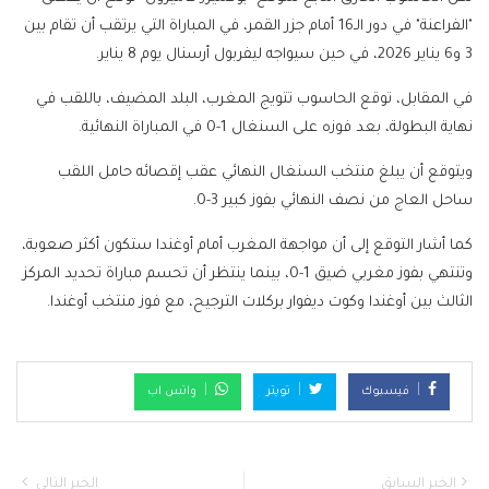
"الفراعنة" في دور الـ16 أمام جزر القمر، في المباراة التي يرتقب أن تقام بين
3 و6 يناير 2026، في حين سيواجه ليفربول أرسنال يوم 8 يناير.
في المقابل، توقع الحاسوب تتويج المغرب، البلد المضيف، باللقب في
نهاية البطولة، بعد فوزه على السنغال 1-0 في المباراة النهائية.
ويتوقع أن يبلغ منتخب السنغال النهائي عقب إقصائه حامل اللقب
ساحل العاج من نصف النهائي بفوز كبير 3-0.
كما أشار التوقع إلى أن مواجهة المغرب أمام أوغندا ستكون أكثر صعوبة،
وتنتهي بفوز مغربي ضيق 1-0، بينما ينتظر أن تحسم مباراة تحديد المركز
الثالث بين أوغندا وكوت ديفوار بركلات الترجيح، مع فوز منتخب أوغندا.
فيسبوك
تويتر
واتس اب
الخبر السابق
الخبر التالي