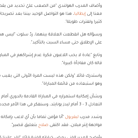
وأضاف المدرب الهولندي "من الصعب عليّ تحديد من يقصد 
معنا إلى
إيطاليا
، هذا هو التواصل الوحيد بيننا بعد تصريحاته
كثيرا ولفترات طويلة".
وبسؤاله هل انقطعت العلاقة بينهما، ردّ سلوت "ليس هذا
على الإطلاق حتى مساء السبت بالتأكيد".
وتابع "عادة لا يحب اللاعبون فكرة عدم إشراكهم في المباري
قاله كان مفاجأة كبيرة".
واستدرك قائلا "ولكن هذه ليست المرة الأولى التي يغيب 
وهو استبعاده من قائمة المباراة".
وبشأن إمكانية استمراره في المباراة القادمة بالدوري أمام ب
التعادل 3 - 3 أمام ليدز يونايتد، وسنفكر في هذا الأمر مجددا اعتبارا من يوم الأربعاء".
وشدد مدرب
ليفربول
"أنا مؤمن تماما بأن أي لاعب بإمكان
مواجهة إنتر ميلان، فقد اكتفى
صلاح
بتعليق قصير".
وأوضح المدير الفني بعض خياراته الفنية قائلا "لقد عاني