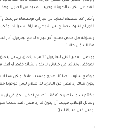
فقط عن الكرات الطويلة، وجربت العديد من الحلول، وهذا 
وأشار "كنا ضعفاء للغاية في مباراتي نوتنغهام فورست 
الفوز ثم أشركت صلاح بين شوطي مباراة سندرلاند، وفكرت في
وبسؤاله هل خاض صلاح آخر مباراة له مع ليفربول، أثار المد
هذا السؤال حاليا".
وواصل المدير الفني لليفربول "الأمر لا يتعلق بي، بل يتعلق
الموقف، والتركيز في خياراتي لا يكون بشأنه فقط أو أفكر
وأوضح سلوت أيضا "أنا هادئ ومهذب عادة، ولكن هذا لا 
يكون هناك رد فعل من النادي، لذا صلاح ليس موجودا معنا
واختتم سلوت تصريحاته قائلا "صلاح له كل الحق في أن يشع
وسائل الإعلام، فيجب أن يكون لنا رد فعل، لقد تحدثنا سويا 
يومين قبل مباراة ليدز".