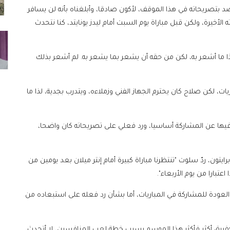
بتصريحاته في هذا الموقف، لأكون صادقا، وأبلغناه بأنه لن يسافر
 الأخيرة، ولكن قبل مباراة يوم السبت أمام ليدز يونايتد، كنا نتحدث
 ما أشعر به، لكن من حقه أن يشعر بما يشعر به. لم أشعر بذلك
ات، لكن صلاح كان يحترم الجهاز الفني وزملاءه، ويتدرب بجدية، لذا ما
فيها عن المشاركة أساسيا، ورد فعلي على تصريحاته كان واضحا،
رايتون، ردّ سلوت "تنتظرنا مباراة كبيرة أمام إنتر ميلان بعد يومين من
ه العودة للمشاركة في المباريات، أما بشأن رد فعله على استبعاده من
نا كفريق أكثر فأكثر هذا الموسم بسبب خطة لعب المنافسين، لا أتحدث