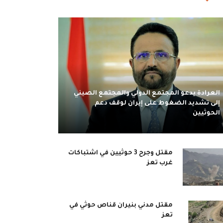
العرادة يدعو المجتمع الدولي والمجتمع الصيني
إلى تشديد الضغوط على إيران لوقف دعم
الحوثيين
مقتل وجرح 3 حوثيين في اشتباكات
غرب تعز
مقتل مدني بنيران قناص حوثي في
تعز