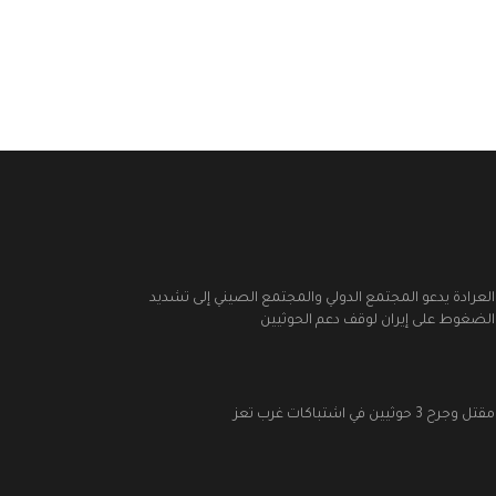
العرادة يدعو المجتمع الدولي والمجتمع الصيني إلى تشديد
الضغوط على إيران لوقف دعم الحوثيين
مقتل وجرح 3 حوثيين في اشتباكات غرب تعز