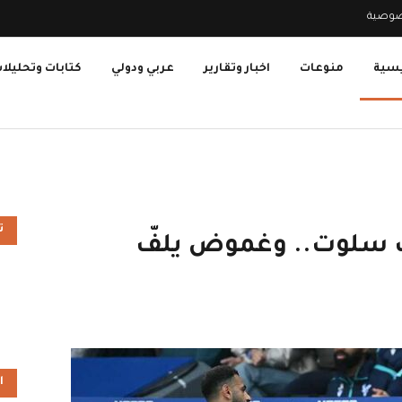
صوصية
يسية
منوعات
اخبار وتقارير
عربي ودولي
كتابات وتحليلا
ت
 سلوت.. وغموض يلفّ
ا