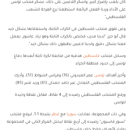
كان يلعب بإصرار كبير، وأشكر اللاعبين على ذلك، نشكر منتخب تونس
على الأداء وردة الفعل الرائعة. استطعنا زرع الفرحة للشعب
الفلسطيني".
وعن تفوق منتخب فلسطين في الكرات الثابتة، واستغلالها بشكل جيد
قال أبو جزر: "لدينا مدرب مختص بالكرات الثابتة وهو زياد عاشور، يعمل
معنا بشكل دقيق ولدينا لاعبين يطبقون ذلك بشكل جيد".
وسجل منتخب
فلسطين
هدفيه من متابعة لكرة ثابتة أبعدها دفاع
تونس إلى حدود منطقة الجزاء.
وأحرز أهداف
تونس
عمر العيدوني (16) وفراس الشواط (51)، وأدرك
المنتخب الفلسطيني التعادل عبر حامد حمدان (61) وزيد قنبر (85).
ورفع المنتخب الفلسطيني رصيده إلى 4 نقاط، مقابل نقطة وحيدة
لتونس.
وفي ذات المجموعة، تعادلت
سوريا
مع
قطر
بنتيجة 1-1، ليرفع منتخب
"نسور قاسيون" رصيده إلى أربع نقاط ليحتل المركز الثاني في المجموعة
بفارق الأهداف فقط خلف فلسطين.