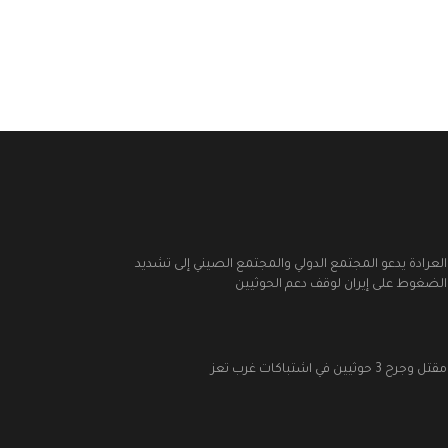
العرادة يدعو المجتمع الدولي والمجتمع الصيني إلى تشديد
الضغوط على إيران لوقف دعم الحوثيين
مقتل وجرح 3 حوثيين في اشتباكات غرب تعز