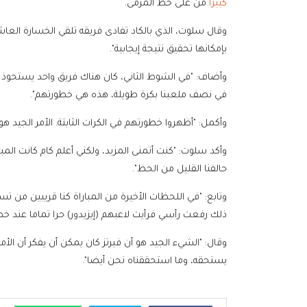
كييزا
من على خط المرمى.
بإمكانها تحقيق نتيجة إيجابية".
وأضاف: "في الشوط الثاني، كان هناك فريق واحد يستحوذ ع
في نصف ملعبنا بكرة طويلة، هذه هي خطورتهم".
وأكمل: "أظهروا خطورتهم في الكرات الثابتة. الأمر الجيد هو 
وأكد سلوت: "كنت أتمنى المزيد، ولكني أعلم كام كانت ال
حالفنا القليل من الحظ".
وتابع: "في اللحظات الأخيرة من المباراة كنا قريبين من تس
ذلك رفعت رأسي فرأيت لاعبهم (إيزيدور) حرا تماما عند 
وقال: "الشيء الجيد هو أن فيرتز كان يمكن أن يفكر أن الأم
يستحقه، وما استحققناه نحن أيضا".