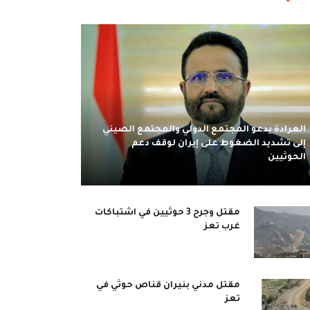
العرادة يدعو المجتمع الدولي والمجتمع الصيني
إلى تشديد الضغوط على إيران لوقف دعم
الحوثيين
مقتل وجرح 3 حوثيين في اشتباكات
غرب تعز
مقتل مدني بنيران قناص حوثي في
تعز