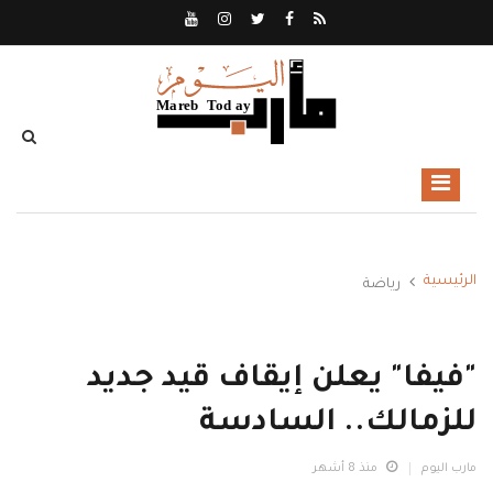
الرئيسية
رياضة
"فيفا" يعلن إيقاف قيد جديد
للزمالك.. السادسة
مارب اليوم
منذ 8 أشهر