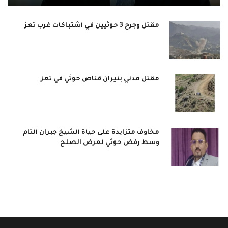
مقتل وجرح 3 حوثيين في اشتباكات غرب تعز
مقتل مدني بنيران قناص حوثي في تعز
مخاوف متزايدة على حياة الشيخ جبران التام
وسط رفض حوثي لعرض الصلح