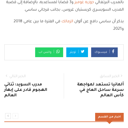
بالمدرب البرتغالي
جوزيه غوميز
و3 قضايا لمساعديه، بالإضافة إلى قضية
المدرب السويسري كريستيان غروس، بجانب فرجاني ساسي.
يذكر أن ساسي دافع عن ألوان
الزمالك
في الفترة ما بين عامي 2018
و2021.
فيسبوك
تويتر
واتس اب
الخبر السابق
الخبر التالي
ألمانيا تستعد لمواجهة
مدرب السويد: ثنائي
سرعة ساحل العاج في
الهجوم قادر على إبهار
كأس العالم
العالم
اخبار من القسم