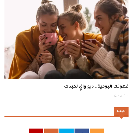
قهوتك اليومية.. درع واقٍ لكبدك
منذ يومين
تابعنا