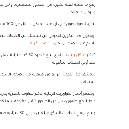
رفع ما يشبه القبة الكبيرة من الصخور المنصهرة، والتي 
والرمال والمياه.
يتفق الجيولوجيون على أن عمر الهيكل لا يقل عن 100 مليون عام.
ويتكون هذا التكوين الطبقي من سلسلة من الحلقات مت
باسم عين الصحراء الكبرى أو
عين أفريقيا
.
يُعتبر
هيكل ريشات
، الذي يبلغ قطره 50 ك
منذ أولى البعثات المأهولة.
ويكشف هذا التكوين الرائع عن طبقات من الصخور الرسوبية 
المختلفة.
وتظهر أحجار الكوارتزيت الرملية الأكثر مقاومة للتعرية بدرج
داخليًا، مع ظهور وديان من الصخور الأقل مقاومة بينها كم
ويبلغ ارتفاع الحلقات المركزية للعين حوالي 80 مترًا، وتضم صخورًا أقدم من تلك التي تُشكل الحلقات الخارجية.