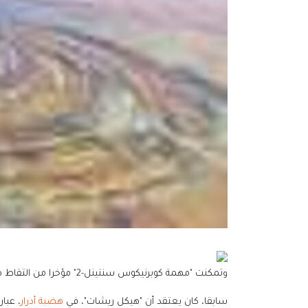
وتمكنت "مهمة كوبرنيكوس سنتينل-2" مؤخرا من التقاط صور في غاية الروعة لهذه المنطقة في
سابقا، كان يعتقد أن "هيكل ريشات"، في
هضبة أدرار
، عبا