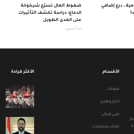
ية.. درع إضافي
ضغوط المال تسرّع شيخوخة
!
الدماغ: دراسة تكشف التأثيرات
على المدى الطويل
منذ أسبوع
الأقسام
الأكثر قراءة
منوعات
اخبار وتقارير
عربي ودولي
ار
ة
كتابات وتحليلات