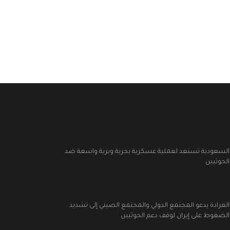
السعودية تستعد لعملية عسكرية بحرية وبرية واسعة ضد
الحوثيين
العرادة يدعو المجتمع الدولي والمجتمع الصيني إلى تشديد
الضغوط على إيران لوقف دعم الحوثيين