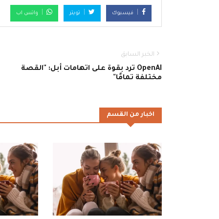
فيسبوك
تويتر
واتس اب
الخبر السابق
OpenAI ترد بقوة على اتهامات أبل: "القصة
مختلفة تمامًا"
اخبار من القسم