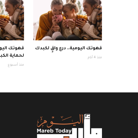
قهوتك اليومية.. درع واقٍ لكبدك
قهوتك اليوم
لحماية الكبد
منذ 4 أيام
منذ أسبوع