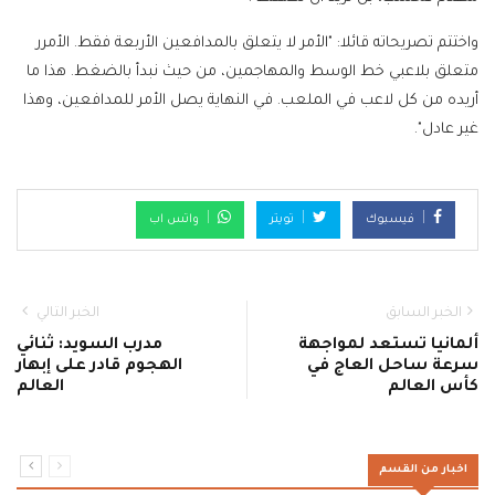
واختتم تصريحاته قائلا: "الأمر لا يتعلق بالمدافعين الأربعة فقط. الأمرر
متعلق بلاعبي خط الوسط والمهاجمين، من حيث نبدأ بالضغط. هذا ما
أريده من كل لاعب في الملعب. في النهاية يصل الأمر للمدافعين، وهذا
غير عادل".
فيسبوك
تويتر
واتس اب
الخبر السابق
الخبر التالي
ألمانيا تستعد لمواجهة
مدرب السويد: ثنائي
سرعة ساحل العاج في
الهجوم قادر على إبهار
كأس العالم
العالم
اخبار من القسم