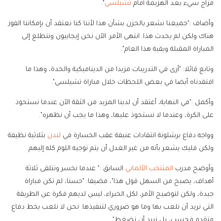
مزاج سيء بعد الهزيمة أمام
تشيلسي
".
وأضاف :"جميعنا نشعر بالحزن بشأن هذا لأننا كنا نعتقد أن بإمكاننا الفوز
هناك ولكن لم يحدث هذا. انتهى الأمر. الآن نحن إيجابيون ونتطلع إلى
المباراة المقبلة وبقية هذا العام".
وتابع قائلا: "أرى في التدريبات مزيدا من الديناميكية والحدة، وهذا ما
افتقدناه أيضا في بعض اللحظات خلال مباراة تشيلسي".
وأكمل :"في النهاية، أعتقد أن لدينا المزيد من الثقة الآن عندما نستحوذ
على الكرة، وعندما لا نستحوذ عليها، وهذا ما يجب أن نظهره".
وواجه دفاع برشلونة انتقادات عنيفة عقب الخسارة في
لندن
بثلاثية نظيفة
ولكن فليك يشعر بأنه من غير العدل أن يتم توجيه اللوم كله إليهم.
وأوضح مدرب
المنتخب الألماني
السابق :" عندما نخسر ونتلقى ثلاثة
أهداف، يصبح من السهل قول هذا"، مضيفا: "حسنا، لم تكن مباراة
جيدة، ولكن لتوضيح الأمر، لكل الخبراء، ليس لديهم فكرة عن الطريقة
التي نريد أن نلعب بها وما هو ضروري لتنفيذها. نحن لا نلعب بخط دفاع
متقدم فحسب، بل نريد أن نضغط".