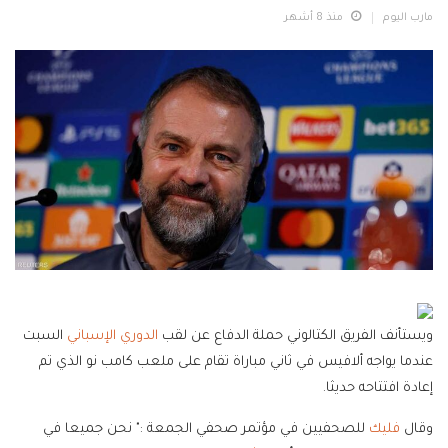
مارب اليوم
منذ 8 أشهر
ويستأنف الفريق الكتالوني حملة الدفاع عن لقب
الدوري الإسباني
السبت
عندما يواجه ألافيس في ثاني مباراة تقام على ملعب كامب نو الذي تم
إعادة افتتاحه حديثا.
وقال
فليك
للصحفيين في مؤتمر صحفي الجمعة :" نحن جميعا في