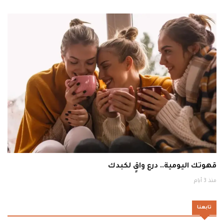
قهوتك اليومية.. درع واقٍ لكبدك
منذ 3 أيام
تابعنا