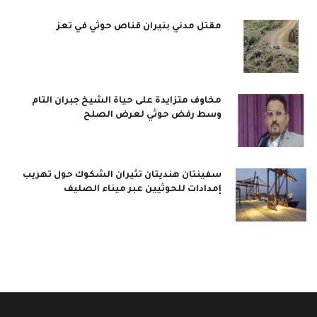
مقتل مدني بنيران قناص حوثي في تعز
مخاوف متزايدة على حياة الشيخ جبران التام
وسط رفض حوثي لعرض الصلح
سفينتان هنديتان تثيران الشكوك حول تهريب
إمدادات للحوثيين عبر ميناء الصليف