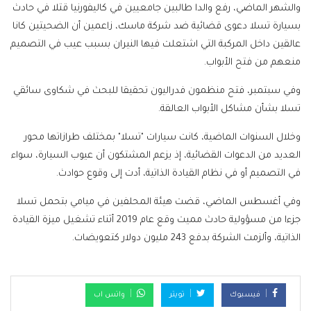
والشهر الماضي، رفع والدا طالبين جامعيين في كاليفورنيا قتلا في حادث
بسيارة تسلا دعوى قضائية ضد شركة ماسك، زاعمين أن الضحيتين كانا
عالقين داخل المركبة التي اشتعلت فيها النيران بسبب عيب في التصميم
منعهم من فتح الأبواب.
وفي سبتمبر، فتح منظمون فدراليون تحقيقا للبحث في شكاوى سائقي
تسلا بشأن مشاكل الأبواب العالقة.
وخلال السنوات الماضية، كانت سيارات "تسلا" بمختلف طرازاتها محور
العديد من الدعوات القضائية، إذ يزعم المشتكون أن عيوب السيارة، سواء
في التصميم أو في نظام القيادة الذاتية، أدت إلى وقوع حوادث.
وفي أغسطس الماضي، قضت هيئة المحلفين في ميامي بتحمل تسلا
جزءا من مسؤولية حادث مميت وقع عام 2019 أثناء تشغيل ميزة القيادة
الذاتية، وألزمت الشركة بدفع 243 مليون دولار كتعويضات.
فيسبوك
تويتر
واتس اب