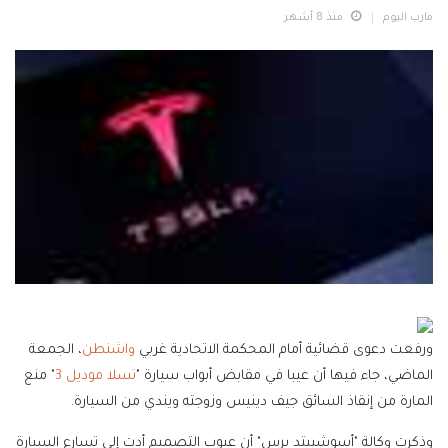
مارب اليوم
منذ 8 أشهر
ورفعت دعوى قضائية أمام المحكمة الاتحادية غربي
واشنطن
، الجمعة
الماضي، جاء فيها أن عيبا في مقابض أبواب سيارة "
تسلا موديل 3
" منع
المارة من إنقاذ السائق جيف دينيس وزوجته ويندي من السيارة.
وذكرت وكالة "أسوشييتد برس" أن عيوب التصميم أدت إلى تسارع السيارة