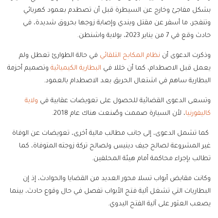
بشكل مفاجئ وخارج عن السيطرة قبل أن تصطدم بعمود كهربائي
وتنفجر، ما أسفر عن مقتل ويندي وإصابة زوجها بحروق شديدة، في
حادث وقع في 7 من يناير 2023، بولاية واشنطن.
وذكرت الدعوى أن
نظام المكابح التلقائي
في حالة الطوارئ تعطل ولم
يعمل قبل الاصطدام، كما أن خللا في
البطارية الكيميائية
وتصميم أحزمة
البطارية ساهم في اشتعال الحريق بعد الاصطدام بالعمود.
وتسعى الدعوى القضائية للحصول على تعويضات عقابية في
ولاية
كاليفورنيا
، لأن السيارة صممت وصُنعت هناك عام 2018.
كما تشمل الدعوى، إلى جانب مطالب مالية أخرى، تعويضات عن الوفاة
غير المشروعة لصالح جيف دينيس ولصالح تركة زوجته المتوفاة، كما
تطالب بإجراء محاكمة أمام هيئة المحلفين.
وكانت مقابض أبواب تسلا محور العديد من القضايا والحوادث، إذ إن
البطاريات التي تشغل آلية فتح الأبواب تفصل في حال وقوع حادث، بينما
يصعب العثور على آلية الفتح اليدوي.