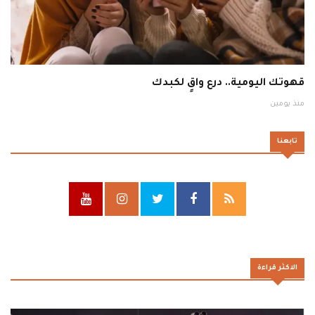
قهوتك اليومية.. درع واقٍ لكبدك
منذ يومين
تابعنا
الاكثر قراءة