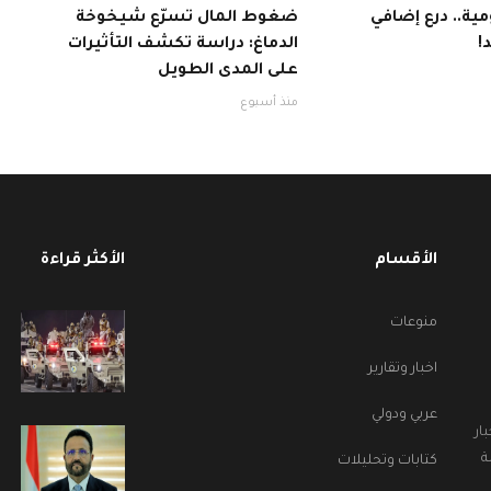
ية.. درع إضافي
ضغوط المال تسرّع شيخوخة
!
الدماغ: دراسة تكشف التأثيرات
على المدى الطويل
منذ أسبوع
الأقسام
الأكثر قراءة
منوعات
اخبار وتقارير
عربي ودولي
ار
ة
كتابات وتحليلات