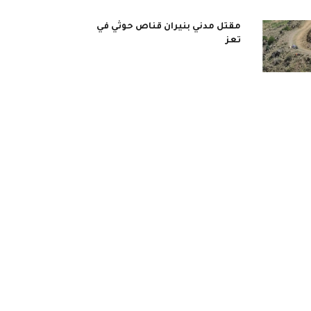
مقتل مدني بنيران قناص حوثي في
تعز