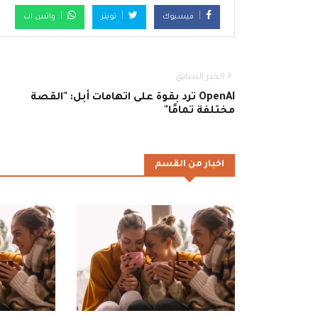
فيسبوك
تويتر
واتس اب
الخبر السابق
OpenAI ترد بقوة على اتهامات أبل: "القصة
مختلفة تمامًا"
اخبار من القسم