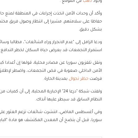
وجود
ذهب
في الموقع".
وأكد أن وحدات الأمن اتخذت إجراءات في المنطقة لمنع حالا
حفاظا على سلامتهم، مشيرا إلى انتظار وصول فريق مختص 
بشكل دقيق.
ودعا الزامل إلى "عدم الانجرار وراء الشائعات"، مطالبا وسائ
استمرار التجمعات قد يعرض حياة السكان لخطر التدافع وا
ونقل تلفزيون سوريا عن مصادر محلية، قولها إن أعدادا ك
الأمن الداخلي صعوبة في فض التجمعات، واضطر لإطلاق ا
فرضت
حظر تجوال
بمدينة الحارة.
ولفتت شبكة "درعا 24" الإخبارية المحلية، إ
النظام السابق قد سيطر عليها آنذاك.
وفي أغسطس الماضي، انتشرت شائعات تزعم العثور على
سوريا، قبل أن يتضح أن المعدن المكتشف هو مادة "الباير