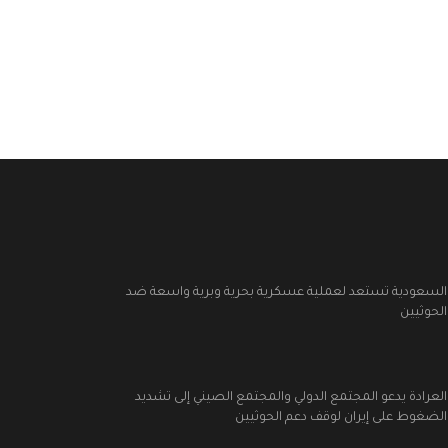
السعودية تستعد لعملية عسكرية بحرية وبرية واسعة ضد
الحوثيين
العرادة يدعو المجتمع الدولي والمجتمع الصيني إلى تشديد
الضغوط على إيران لوقف دعم الحوثيين