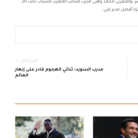
ويتافس كل من بوبستا المدير الفني لمنتخب الرأس الأخضر، والمغربي محمد وهبي مدرب منتخب المغرب للشباب تحت 20
ئزة أفضل مدير فني.
الخبر التالي
مدرب السويد: ثنائي الهجوم قادر على إبهار
العالم