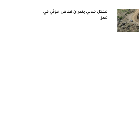
مقتل مدني بنيران قناص حوثي في
تعز