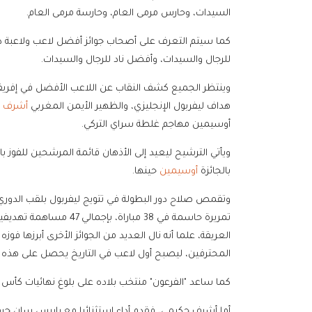
السيدات، وحارس مرمى العام، وحارسة مرمى العام.
كما سيتم التعرف على أصحاب جوائز أفضل لاعب ولاعبة د
للرجال والسيدات، وأفضل ناد للرجال والسيدات.
وينتظر الجميع كشف النقاب عن اللاعب الأفضل في إفريقيا
هداف ليفربول الإنجليزي، والظهير الأيمن المغربي
أشرف 
أوسيمين مهاجم غلطة سراي التركي.
بالجائزة
أوسيمين
حينها.
تمريرة حاسمة في 38 مبار
العريقة، علما أنه نال العديد من الجوائز الأخرى أبرزها فوز
المحترفين، ليصبح أول لاعب في التاريخ يحصل على هذه الجائزة
كما ساعد "الفرعون" منتخب بلاده على بلوغ نهائيات كأس العالم 2026، للمرة الرابعة
أما أشرف حكيمي، فقدم أداء استثنائيا مع باريس سان جرما