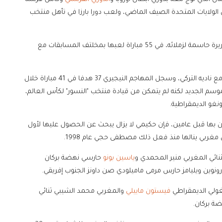
ي الولايات المتحدة الصيف الماضي، ولعب دورا بارزا في تأهل منتخب
وخلال الموسم الماضي، أحرز حكيمي 11 هدفا وقدم 16 تمريرة حاسمة لزملائه، في 55 مباراة لعبها بمخلتف المسابقات مع
في المقابل، واصل أوسيمين تقديم أرقام تهديفية مميزة مع ناديه التركي، وسجل المهاجم النيجيري 37 هدفا في 41 مباراة خلال
وسم الجديد لكنه لم يتمكن من قيادة منتخب "النسور" لكأس العالم،
نغو الديمقراطية.
ائزة عامي 2017 و2018، وفاز أوسيمين بها قبل عامين، فإن حكيمي لا يزال يبحث عن الحصول عليها لأول
مغربي ينالها منذ فعل ذلك مصطفى حجي عام 1998.
نائي المغربي منير المحمدي و
ياسين بونو
حارسي نهضة بركان
رونوين ويليامز حارس مرمى ماميلودي صن داونز الجنوب إفريقي.
نغولي الديمقراطي
فيستون ماييلي
والمغربي محمد الشيبي ثنائي
ة بركان.