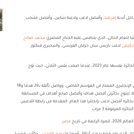
اخل أندية
إفريقيا
، وأفضل لاعب ولاعبة شابين، وأفضل منتخب
 للعام الحالي، الذي يتنافس عليه الجناح المصري
محمد صلاح
حكيمي
لاعب باريس سان جرمان الفرنسي، والنيجيري فيكتور
ويأتي الترشيح ليعيد إلى الأذهان قائمة المرشحين للفوز بالجائزة نفسها عام 2023، عندما ضمت نفس الثلاثي، حيث توج
وتقمص صلاح دور البطولة في تتويج ليفربول بلقب الدوري الإنجليزي الممتاز في الموسم الماضي، وواصل تألقه بـ29 هدفا و18
اة، بإجمالي 47 مساهمة تهديفية، ليتوج بجائزتي أفضل هداف وأفضل صانع أهداف في المسابقة
ه بجائزة أفضل لاعب بإنجلترا هذا العام، المقدمة من رابطة اللاعبين
 المرموقة 3 مرات.
 في تاريخ
مصر
.
ن الذي توج معه بدوري أبطال أوروبا و
الدوري الفرنسي
وكأس فرنسا