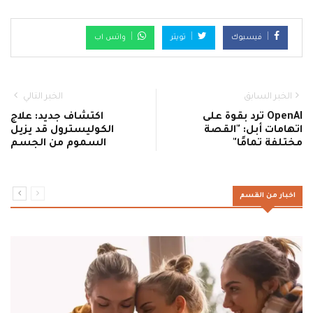
فيسبوك
تويتر
واتس اب
الخبر السابق
الخبر التالي
OpenAI ترد بقوة على
اكتشاف جديد: علاج
اتهامات أبل: "القصة
الكوليسترول قد يزيل
مختلفة تمامًا"
السموم من الجسم
اخبار من القسم