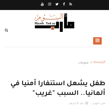
الرئيسية
منوعات
طفل يشعل استنفارا أمنيا في
ألمانيا.. السبب "غريب"
مارب اليوم
منذ 8 أشهر