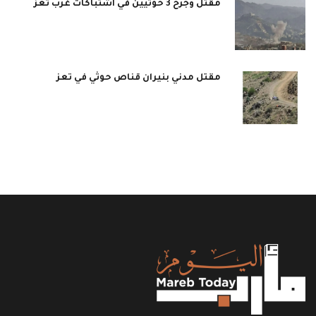
مقتل وجرح 3 حوثيين في اشتباكات غرب تعز
مقتل مدني بنيران قناص حوثي في تعز