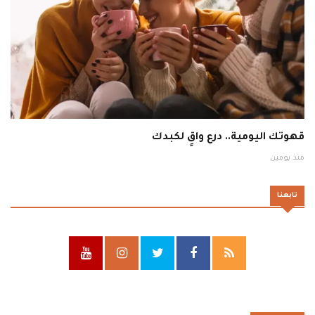
قهوتك اليومية.. درع واقٍ لكبدك
منذ يومين
تابعنا