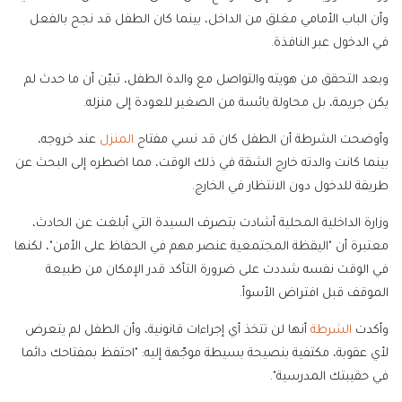
وأن الباب الأمامي مغلق من الداخل، بينما كان الطفل قد نجح بالفعل
في الدخول عبر النافذة.
وبعد التحقق من هويته والتواصل مع والدة الطفل، تبيّن أن ما حدث لم
يكن جريمة، بل محاولة يائسة من الصغير للعودة إلى منزله.
وأوضحت الشرطة أن الطفل كان قد نسي مفتاح
المنزل
عند خروجه،
بينما كانت والدته خارج الشقة في ذلك الوقت، مما اضطره إلى البحث عن
طريقة للدخول دون الانتظار في الخارج.
وزارة الداخلية المحلية أشادت بتصرف السيدة التي أبلغت عن الحادث،
معتبرة أن "اليقظة المجتمعية عنصر مهم في الحفاظ على الأمن"، لكنها
في الوقت نفسه شددت على ضرورة التأكد قدر الإمكان من طبيعة
الموقف قبل افتراض الأسوأ.
وأكدت
الشرطة
أنها لن تتخذ أي إجراءات قانونية، وأن الطفل لم يتعرض
لأي عقوبة، مكتفية بنصيحة بسيطة موجّهة إليه: "احتفظ بمفتاحك دائما
في حقيبتك المدرسية".