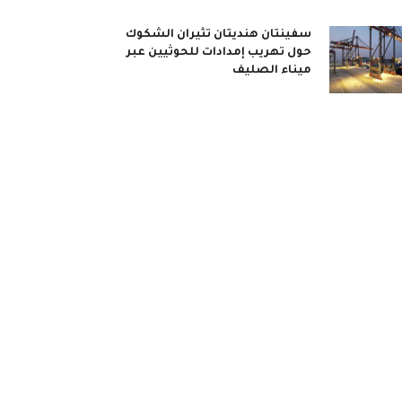
سفينتان هنديتان تثيران الشكوك
حول تهريب إمدادات للحوثيين عبر
ميناء الصليف