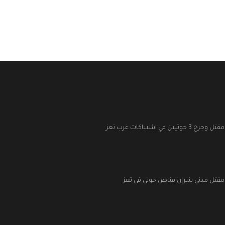
مقتل وجرح 3 حوثيين في اشتباكات غرب تعز
مقتل مدني بنيران قناص حوثي في تعز