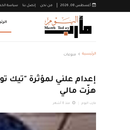
أغسطس 08, 2026
من نحن
إتصل بنا
سياسة الخ
الرئ
الرئيسية
منوعات
إعدام علني لمؤثرة "تيك ت
هزّت مالي
مارب اليوم
منذ 8 أشهر