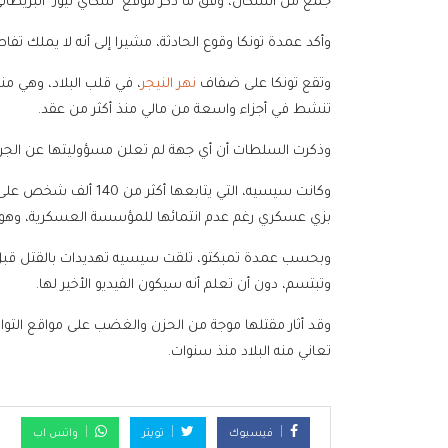
جمع من السكان، وفق ما ذكر موقع "سكاي نيوز" البريطاني
وأكد عمدة تونكا وقوع الحادثة، مشيرا إلى أنه لا يملك تف
وتقع تونكا على ضفاف
نهر النيجر
، في قلب البلاد، وهي من
تنشط في أجزاء واسعة من مالي منذ أكثر من عقد.
وذكرت السلطات أن أي جهة لم تعلن مسؤوليتها عن الجريم
وكانت سيسيه، التي يتابعها أكثر من 140 ألف شخص على “
بزي عسكري رغم عدم انتمائها للمؤسسة العسكرية، وهو ما
وبحسب عمدة تمبكتو، تلقت سيسيه تهديدات بالقتل قبل
وتبتسم، دون أن تعلم أنه سيكون الفيديو الأخير لها.
وقد أثار مقتلها موجة من الحزن والغضب على مواقع التواص
تعاني منه البلاد منذ سنوات.
فيسبوك
تويتر
واتس اب