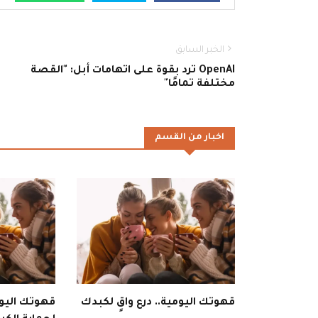
الخبر السابق
OpenAI ترد بقوة على اتهامات أبل: "القصة
مختلفة تمامًا"
اخبار من القسم
قهوتك اليومية.. درع واقٍ لكبدك
قهوتك اليوم