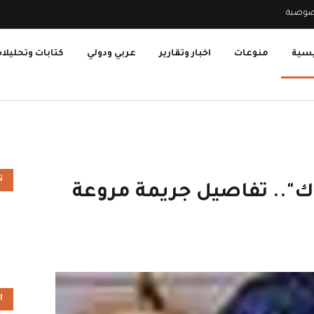
صوصية
يسية
منوعات
اخبار وتقارير
عربي ودولي
كتابات وتحليلا
ت
وك".. تفاصيل جريمة مروعة
ا