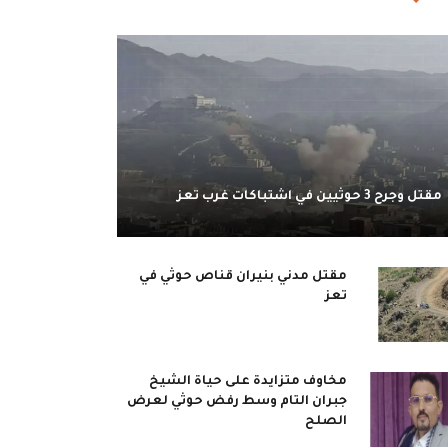
مقتل وجرح 3 حوثيين في اشتباكات غرب تعز
مقتل مدني بنيران قناص حوثي في
تعز
مخاوف متزايدة على حياة الشيخ
جبران التام وسط رفض حوثي لعرض
الصلح