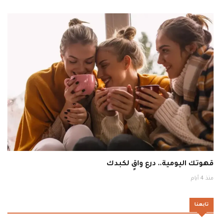
قهوتك اليومية.. درع واقٍ لكبدك
منذ 4 أيام
تابعنا