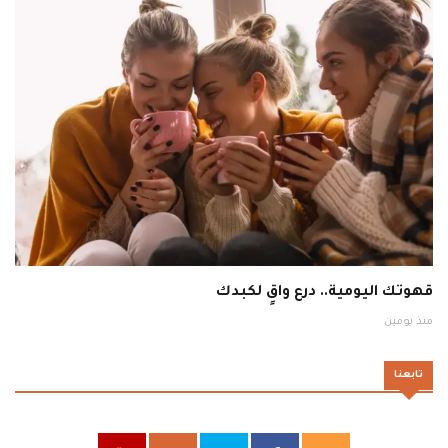
قهوتك اليومية.. درع واقٍ لكبدك
منذ يومين
تابعنا