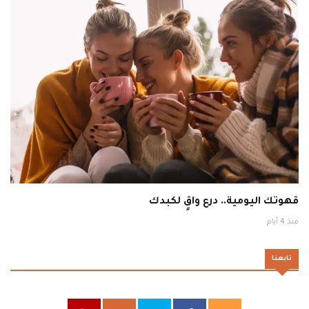
قهوتك اليومية.. درع واقٍ لكبدك
منذ 4 أيام
تابعنا