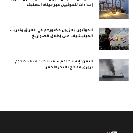
إمدادات للحوثيين عبر ميناء الصليف
الحوثيون يعززون حضورهم في العراق وتدريب
الميليشيات على إطلاق الصواريخ
اليمن: إنقاذ طاقم سفينة هندية بعد هجوم
بزورق مفخخ بالبحر الأحمر