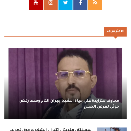
الاكثر قراءة
مخاوف متزايدة على حياة الشيخ جبران التام وسط رفض
حوثي لعرض الصلح
سفينتان هنديتان تثيران الشكوك حول تهريب