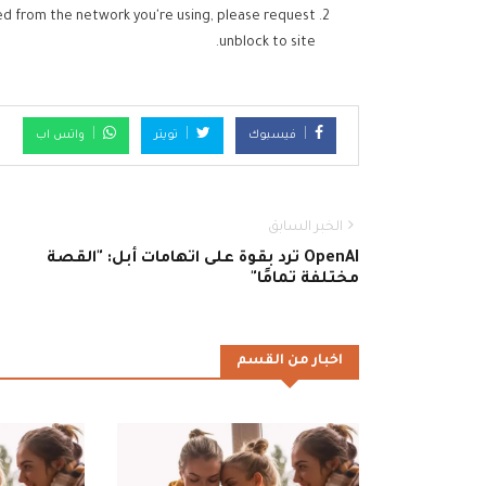
ed from the network you're using, please request
unblock to site.
فيسبوك
تويتر
واتس اب
الخبر السابق
OpenAI ترد بقوة على اتهامات أبل: "القصة
مختلفة تمامًا"
اخبار من القسم