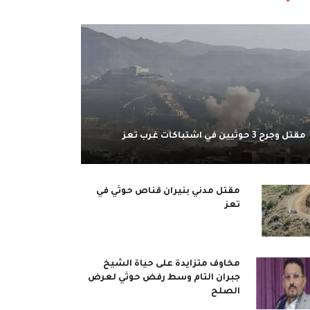
مقتل وجرح 3 حوثيين في اشتباكات غرب تعز
مقتل مدني بنيران قناص حوثي في
تعز
مخاوف متزايدة على حياة الشيخ
جبران التام وسط رفض حوثي لعرض
الصلح