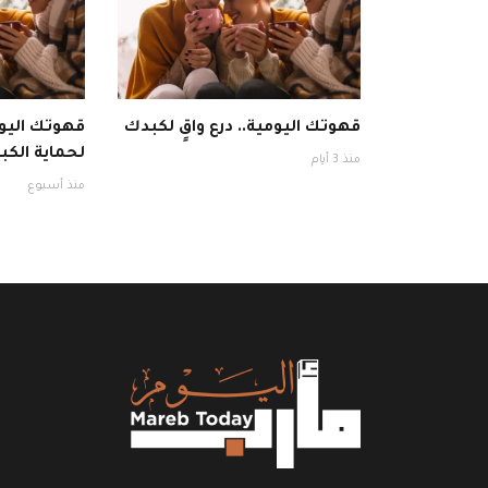
قهوتك اليومية.. درع واقٍ لكبدك
قهوتك اليوم
لحماية الكبد
منذ 3 أيام
منذ أسبوع