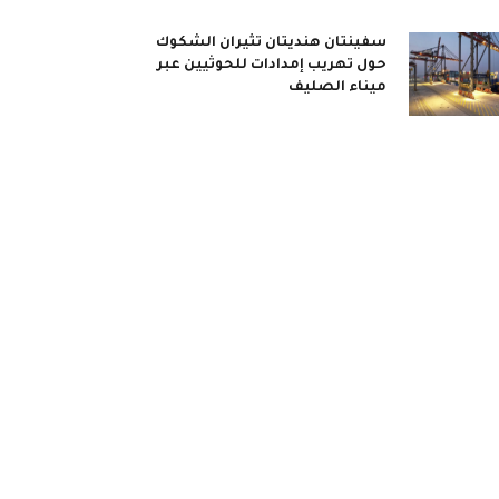
سفينتان هنديتان تثيران الشكوك
حول تهريب إمدادات للحوثيين عبر
ميناء الصليف