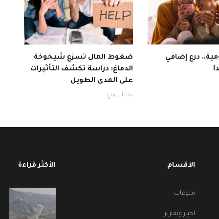
ية.. درع إضافي
ضغوط المال تسرّع شيخوخة
!
الدماغ: دراسة تكشف التأثيرات
على المدى الطويل
منذ أسبوع
الأقسام
الأكثر قراءة
منوعات
اخبار وتقارير