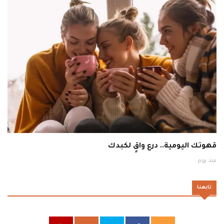
قهوتك اليومية.. درع واقٍ لكبدك
منذ يوم
تابعنا