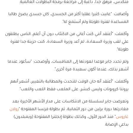
متكدس، مرهق جدا، داعية إلى مراجعة برمجة البطولات العالمية.
وأضافت: "عانيت كثيرا عقليا أكثر من الجسدي، كان جسدي يصرخ طالبا
المساعدة لفترة طويلة ولم أستمع له".
وأكملت: "أعتقد أنني كنت أعاني من الاكتئاب دون أن أعلم، الناس يطلقون
علي لقب وزيرة السعادة، لم أعد وزيرة السعادة، كنت حزينة جدا لفترة
طويلة".
ولم تحدد جابر موعدا لعودتها إلى المنافسات، وأوضحت: "سأعود عندما
أشعر بذلك، عندما أكون سعيدة مرة أخرى".
وأكملت: "أعتقد أنه حان الوقت للتحدث والمطالبة بالتغيير، أشعر أنهم
يروننا كروبوتات وليس كبشر، على الملعب فقط اللعب واللعب".
وتعرضت جابر لسلسلة من الانتكاسات على مدار الأشهر الأخيرة بعد
مغادرتها دورة برلين من دور الثمانية، ثم بطولة فرنسا المفتوحة "
رولان
غاروس
" منذ الدور الأول، وكذلك بطولة إنجلترا المفتوحة (ويمبلدون)
بداعي الإصابة.