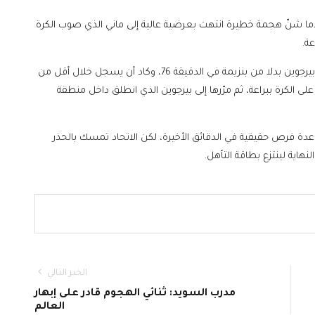
لنصر بشكل كبير من التعادل في الدقيقة 65، عندما شنّ هجمة خطيرة انتهت بعرضية عالية إلى ماني الذي صوب الكرة
ة.
ودفع سيرجيو كونسيساو، مدرب الاتحاد، باللاعب ستيفن بيرجوين بدلا من بنزيمة في الدقيقة 76، وكاد أن يسجل خلال أقل من
ى الكرة ببراعة، ثم مرّرها إلى بيرجوين الذي انطلق داخل منطقة
 فرص حقيقية في الدقائق الأخيرة، لكن الاتحاد تمسك بالحذر
هاية لينتزع بطاقة التأهل.
الخبر التالي
مدرب السويد: ثنائي الهجوم قادر على إبهار
العالم