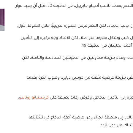
وافتتح بنزيمة التسجيل للاتحاد في الدقيقة 15، ثم تعادل النصر بهدف للاعب أنجيلو جابرييل، في الدقيقة 30، قبل أن يعيد عوار
جانب الاتحاد، لكن النصر فرض حضوره تدريجيًا خلال الشوط الأول.
بير، وشكل هجوما متواصلا، لكن الاتحاد وجه تركيزه إلى التأمين
د الجليدان في الدقيقة 49.
د، وقدم بنزيمة محاولتين في الدقيقتين السادسة والثامنة، لكن
ة مرتدة سريعة، إذ تلقى بنزيمة عرضية متقنة من موسى ديابي، وصوب الكرة بقدمه
يزه إلى التأمين الدفاعي وفرض رقابة لصيقة على
كريستيانو رونالدو
،
ي الدقيقة 30، عندما انطلق رونالدو إلى منطقة الجزاء ومرر عرضية أخفق الدفاع في تشتيتها
شباك من دون تردد.