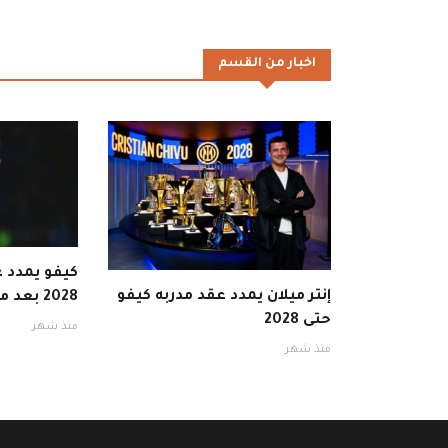
اخبار من القسم
كيفو يمدد ع
إنتر ميلان يمدد عقد مدربه كيفو
2028 بعد موسم ناجح
حتى 2028
منذ شهر
منذ شهر