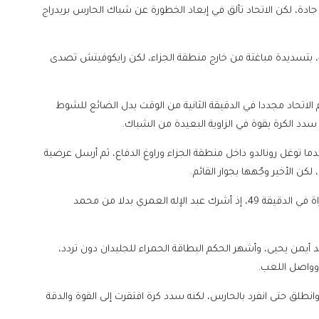
جادة، لكن الاتحاد تألق في إبعاد الخطورة عن شباك الحارس بريدراج
وكاد رونالدو أن يضيف الهدف الثاني للنصر في الدقيقة 40، بتسديدة مباغتة من خارج منطقة الجزاء، لكن رايكوفيتش تصدى
الاتحاد مجددا في الدقيقة الثانية من الوقت بدل الضائع للشوط
 سدد الكرة بقوة في الزاوية البعيدة من الشباك.
دما توغل رونالدو داخل منطقة الجزاء وراوغ الدفاع، ثم أرسل عرضية
، لكن الأخير وجّهها بجوار القائم.
وأجرى جورجي جيسوس، مدرب النصر، أول تبديل في المباراة في الدقيقة 49، إذ أشرك عبد الإله العمري بدلا من محمد
أيمن يحيى، وأشهر الحكم البطاقة الحمراء للجليدان دون تردد،
وواصل اللعب.
 في الدقيقة 54، إذ تلقى تمريرة وانطلق حتى انفرد بالحارس، لكنه سدد كرة افتقرت إلى القوة والدقة