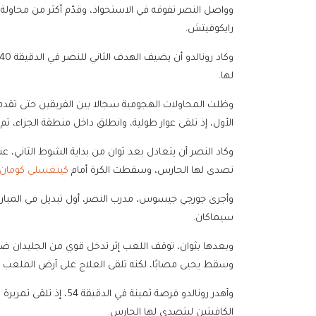
وواصل النصر تفوقه في الاستحواذ، وقدّم أكثر من محاولة 
رايكوفيتش.
لها.
وظلت المحاولات الهجومية سجالا بين الفريقين حتى تقدم 
الأول، إذ تلقى عوار طولية، وانطلق داخل منطقة الجزاء، ثم
وكاد النصر أن يتعادل بعد ثوان من بداية الشوط الثاني، عن
تصدى لها الحارس، وسقطت الكرة أمام
كينغسلي كومان
سيماكان.
وبعدها بثوان، توقف اللعب إثر تدخل قوي من الجليدان ضد 
وسقط يحيى مصابًا، لكنه تلقى العلاج على أرض الملعب 
وأهدر رونالدو فرصة ثمينة
الكافيتين ليتصدى لها الحارس.