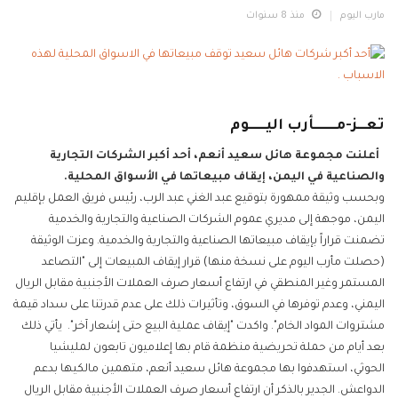
مارب اليوم
منذ 8 سنوات
تعـــز-مــــــــأرب اليــــــوم
أعلنت مجموعة هائل سعيد أنعم، أحد أكبر الشركات التجارية
والصناعية في اليمن، إيقاف مبيعاتها في الأسواق المحلية.
وبحسب وثيقة ممهورة بتوقيع عبد الغني عبد الرب، رئيس فريق العمل بإقليم
اليمن، موجهة إلى مديري عموم الشركات الصناعية والتجارية والخدمية
تضمنت قراراً بإيقاف مبيعاتها الصناعية والتجارية والخدمية. وعزت الوثيقة
(حصلت مأرب اليوم على نسخة منها) قرار إيقاف المبيعات إلى "التصاعد
المستمر وغير المنطقي في ارتفاع أسعار صرف العملات الأجنبية مقابل الريال
اليمني، وعدم توفرها في السوق، وتأثيرات ذلك على عدم قدرتنا على سداد قيمة
مشتروات المواد الخام". واكدت "إيقاف عملية البيع حتى إشعار آخر".
يأتي ذلك
بعد أيام من حملة تحريضية منظمة قام بها إعلاميون تابعون لمليشيا
الحوثي، استهدفوا بها مجموعة هائل سعيد أنعم، متهمين مالكيها بدعم
الدواعش. الجدير بالذكر أن ارتفاع أسعار صرف العملات الأجنبية مقابل الريال