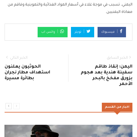
اليمني، تسبب في موجة غلاء في أسعار المواد الغذائية والتموينية وفاقم من
معاناة اليمنيين.
فيسبوك
تويتر
واتس اب
الخبر السابق
الخبر التالي
اليمن: إنقاذ طاقم
الحوثيون يعلنون
سفينة هندية بعد هجوم
استهداف مطار نجران
بزورق مفخخ بالبحر
بطائرة مسيرة
الأحمر
اخبار من القسم